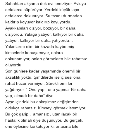
Sabahtan akşama dek evi temizliyor. Avluyu 
defalarca süpürüyor. Yerdeki küçük taşa 
defalarca dokunuyor. Su tasını durmadan 
kaldırıp koyuyor kaldırıp koyuyordu. 
Ayakkabıları diziyor, bozuyor, bir daha 
diziyordu. Yatağa yatıyor, kalkıyor bir daha 
yatıyor, kalkıyor bir daha yatıyordu… 
Yakınlarını elim bir kazada kaybetmiş 
kimselerle konuşamıyor, onlara 
dokunamıyor, onları görmekten bile rahatsız 
oluyordu. 
Son günlere kadar yaşamında önemli bir 
aksaklık yoktu. Şimdilerde ise iç sesi ona 
rahat huzur vermiyor. Sürekli emirler 
yağdırıyor. “ Onu yap,  onu yapma. Bir daha 
yap, olmadı bir daha” diye. 
Ayşe içindeki bu anlaşılmaz değişimden 
oldukça rahatsız. Kimseyi görmek istemiyor. 
Bu çok garip ,  amansız , utanılacak bir 
hastalık olmalı diye düşünüyor. Bu gerçek, 
onu öylesine korkutuyor ki, anasına bile 