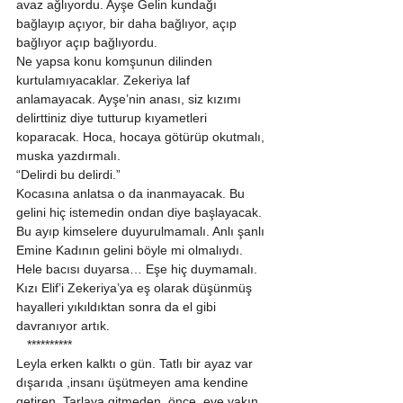
avaz ağlıyordu. Ayşe Gelin kundağı 
bağlayıp açıyor, bir daha bağlıyor, açıp 
bağlıyor açıp bağlıyordu. 
Ne yapsa konu komşunun dilinden 
kurtulamıyacaklar. Zekeriya laf 
anlamayacak. Ayşe’nin anası, siz kızımı 
delirttiniz diye tutturup kıyametleri 
koparacak. Hoca, hocaya götürüp okutmalı, 
muska yazdırmalı. 
“Delirdi bu delirdi.” 
Kocasına anlatsa o da inanmayacak. Bu 
gelini hiç istemedin ondan diye başlayacak. 
Bu ayıp kimselere duyurulmamalı. Anlı şanlı 
Emine Kadının gelini böyle mi olmalıydı. 
Hele bacısı duyarsa… Eşe hiç duymamalı. 
Kızı Elif’i Zekeriya’ya eş olarak düşünmüş 
hayalleri yıkıldıktan sonra da el gibi 
davranıyor artık. 
   ********** 
Leyla erken kalktı o gün. Tatlı bir ayaz var 
dışarıda ,insanı üşütmeyen ama kendine 
getiren. Tarlaya gitmeden  önce, eve yakın 