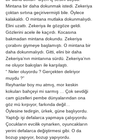
Mintana bir daha dokunmak istedi. Zekeriya 
çoktan sırtına geçirivermişti bile. Öylece 
kalakaldı. O mintana mutlaka dokunmalıydı. 
Elini uzattı. Zekeriya ile gözgöze geldi. 
Gözlerini acele ile kaçırdı. Kocasına 
bakmadan mintana dokundu. Zekeriya 
çorabını giymeye başlamıştı. O mintana bir 
daha dokunmalıydı. Gitti, elini bir daha 
Zekeriya’nın mintanına sürdü. Zekeriya’nın 
ne oluyor bakışları ile karşılaştı. 
“ Neler oluyordu ? Gerçekten deliriyor 
muydu ?” 
Reyhanlar boy mu atmış, mor keskin 
kokuları bahçeyi mi sarmış … Çok sevdiği 
cam güzelleri pembe dünyalarından ona 
göz mü kırpıyor, farkında değil… 
Öylesine tedirgin, ürkek, güne başlıyordu. 
Yaptığı işi defalarca yapmaya çalışıyordu. 
Çocukların evcilik oynarken, oyuncakların 
yerini defalarca değiştirmesi gibi. O da 
bozup yapıyor, bozup yapıyordu. 