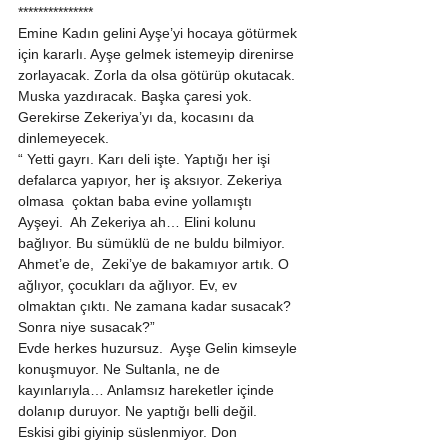
*************** 
Emine Kadın gelini Ayşe’yi hocaya götürmek 
için kararlı. Ayşe gelmek istemeyip direnirse 
zorlayacak. Zorla da olsa götürüp okutacak. 
Muska yazdıracak. Başka çaresi yok. 
Gerekirse Zekeriya’yı da, kocasını da 
dinlemeyecek. 
“ Yetti gayrı. Karı deli işte. Yaptığı her işi 
defalarca yapıyor, her iş aksıyor. Zekeriya 
olmasa  çoktan baba evine yollamıştı 
Ayşeyi.  Ah Zekeriya ah… Elini kolunu 
bağlıyor. Bu sümüklü de ne buldu bilmiyor. 
Ahmet’e de,  Zeki’ye de bakamıyor artık. O 
ağlıyor, çocukları da ağlıyor. Ev, ev 
olmaktan çıktı. Ne zamana kadar susacak? 
Sonra niye susacak?” 
Evde herkes huzursuz.  Ayşe Gelin kimseyle 
konuşmuyor. Ne Sultanla, ne de 
kayınlarıyla… Anlamsız hareketler içinde 
dolanıp duruyor. Ne yaptığı belli değil. 
Eskisi gibi giyinip süslenmiyor. Don 