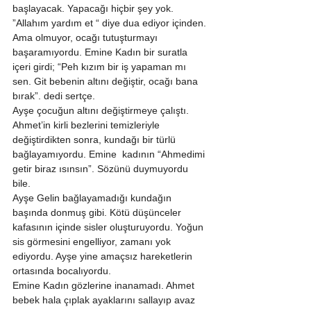
başlayacak. Yapacağı hiçbir şey yok. 
”Allahım yardım et “ diye dua ediyor içinden. 
Ama olmuyor, ocağı tutuşturmayı 
başaramıyordu. Emine Kadın bir suratla 
içeri girdi; “Peh kızım bir iş yapaman mı 
sen. Git bebenin altını değiştir, ocağı bana 
bırak”. dedi sertçe. 
Ayşe çocuğun altını değiştirmeye çalıştı. 
Ahmet’in kirli bezlerini temizleriyle 
değiştirdikten sonra, kundağı bir türlü 
bağlayamıyordu. Emine  kadının “Ahmedimi 
getir biraz ısınsın”. Sözünü duymuyordu 
bile. 
Ayşe Gelin bağlayamadığı kundağın 
başında donmuş gibi. Kötü düşünceler 
kafasının içinde sisler oluşturuyordu. Yoğun 
sis görmesini engelliyor, zamanı yok 
ediyordu. Ayşe yine amaçsız hareketlerin 
ortasında bocalıyordu. 
Emine Kadın gözlerine inanamadı. Ahmet 
bebek hala çıplak ayaklarını sallayıp avaz 