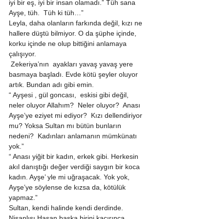
iyi bir eş, iyi bir insan olamadı.” Tüh sana 
Ayşe, tüh.  Tüh ki tüh…” 
Leyla, daha olanların farkında değil, kızı ne 
hallere düştü bilmiyor. O da şüphe içinde, 
korku içinde ne olup bittiğini anlamaya 
çalışıyor. 
 Zekeriya’nın  ayakları yavaş yavaş yere 
basmaya başladı. Evde kötü şeyler oluyor 
artık. Bundan adı gibi emin. 
“ Ayşesi , gül goncası,  eskisi gibi değil, 
neler oluyor Allahım?  Neler oluyor?  Anası 
Ayşe’ye eziyet mi ediyor?  Kızı dellendiriyor 
mu? Yoksa Sultan mı bütün bunların 
nedeni?  Kadınları anlamanın mümkünatı 
yok.” 
“ Anası yiğit bir kadın, erkek gibi. Herkesin 
akıl danıştığı değer verdiği saygın bir koca 
kadın. Ayşe’ yle mi uğraşacak. Yok yok, 
Ayşe’ye söylense de kızsa da, kötülük 
yapmaz.” 
Sultan, kendi halinde kendi derdinde. 
Nişanlısı Hasan başka birini kaçırınca 