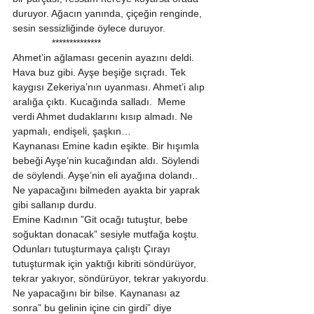
duruyor. Ağacın yanında, çiçeğin renginde, 
sesin sessizliğinde öylece duruyor. 
              ************** 
Ahmet’in ağlaması gecenin ayazını deldi. 
Hava buz gibi. Ayşe beşiğe sıçradı. Tek 
kaygısı Zekeriya’nın uyanması. Ahmet’i alıp 
aralığa çıktı. Kucağında salladı.  Meme 
verdi Ahmet dudaklarını kısıp almadı. Ne 
yapmalı, endişeli, şaşkın… 
Kaynanası Emine kadın eşikte. Bir hışımla 
bebeği Ayşe’nin kucağından aldı. Söylendi 
de söylendi. Ayşe’nin eli ayağına dolandı.. 
Ne yapacağını bilmeden ayakta bir yaprak 
gibi sallanıp durdu. 
Emine Kadının ”Git ocağı tutuştur, bebe 
soğuktan donacak” sesiyle mutfağa koştu. 
Odunları tutuşturmaya çalıştı Çırayı 
tutuşturmak için yaktığı kibriti söndürüyor, 
tekrar yakıyor, söndürüyor, tekrar yakıyordu. 
Ne yapacağını bir bilse. Kaynanası az 
sonra” bu gelinin içine cin girdi” diye 