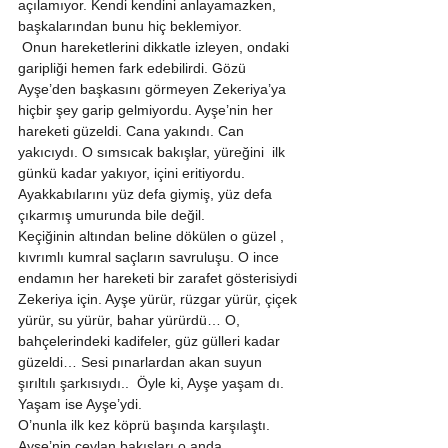
açılamıyor. Kendi kendini anlayamazken, 
başkalarından bunu hiç beklemiyor. 
 Onun hareketlerini dikkatle izleyen, ondaki 
garipliği hemen fark edebilirdi. Gözü 
Ayşe’den başkasını görmeyen Zekeriya’ya 
hiçbir şey garip gelmiyordu. Ayşe’nin her 
hareketi güzeldi. Cana yakındı. Can 
yakıcıydı. O sımsıcak bakışlar, yüreğini  ilk 
günkü kadar yakıyor, içini eritiyordu. 
Ayakkabılarını yüz defa giymiş, yüz defa 
çıkarmış umurunda bile değil. 
Keçiğinin altından beline dökülen o güzel , 
kıvrımlı kumral saçların savruluşu. O ince 
endamın her hareketi bir zarafet gösterisiydi 
Zekeriya için. Ayşe yürür, rüzgar yürür, çiçek 
yürür, su yürür, bahar yürürdü… O, 
bahçelerindeki kadifeler, güz gülleri kadar 
güzeldi… Sesi pınarlardan akan suyun 
şırıltılı şarkısıydı..  Öyle ki, Ayşe yaşam dı. 
Yaşam ise Ayşe’ydi. 
O’nunla ilk kez köprü başında karşılaştı. 
Ayşe’nin ceylan bakışları,o anda, 