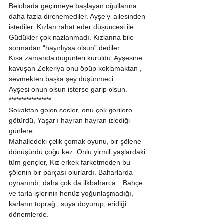
Belobada geçirmeye başlayan oğullarına 
daha fazla direnemediler. Ayşe’yi ailesinden  
istediler. Kızları rahat eder düşüncesi ile 
Güdükler çok nazlanmadı. Kızlarına bile 
sormadan “hayırlıysa olsun” dediler. 
Kısa zamanda düğünleri kuruldu. Ayşesine 
kavuşan Zekeriya onu öpüp koklamaktan , 
sevmekten başka şey düşünmedi… 
Ayşesi onun olsun isterse garip olsun. 
***************** 
Sokaktan gelen sesler, onu çok gerilere 
götürdü, Yaşar’ı hayran hayran izlediği 
günlere. 
Mahalledeki çelik çomak oyunu, bir şölene 
dönüşürdü çoğu kez. Onlu yirmili yaşlardaki 
tüm gençler, Kız erkek farketmeden bu 
şölenin bir parçası olurlardı. Baharlarda 
oynanırdı, daha çok da ilkbaharda…Bahçe 
ve tarla işlerinin henüz yoğunlaşmadığı, 
karların toprağı, suya doyurup, eridiği 
dönemlerde. 