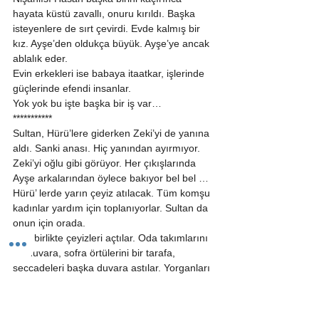
hayata küstü zavallı, onuru kırıldı. Başka 
isteyenlere de sırt çevirdi. Evde kalmış bir 
kız. Ayşe’den oldukça büyük. Ayşe’ye ancak 
ablalık eder. 
Evin erkekleri ise babaya itaatkar, işlerinde 
güçlerinde efendi insanlar. 
Yok yok bu işte başka bir iş var… 
*********** 
Sultan, Hürü’lere giderken Zeki’yi de yanına 
aldı. Sanki anası. Hiç yanından ayırmıyor. 
Zeki’yi oğlu gibi görüyor. Her çıkışlarında 
Ayşe arkalarından öylece bakıyor bel bel … 
Hürü’ lerde yarın çeyiz atılacak. Tüm komşu 
kadınlar yardım için toplanıyorlar. Sultan da 
onun için orada. 
Hep birlikte çeyizleri açtılar. Oda takımlarını 
bir duvara, sofra örtülerini bir tarafa, 
seccadeleri başka duvara astılar. Yorganları 
köşeye dizdiler, oyaları renklerine göre 
camekana yerleştirdiler.      Kap kacak  için 
ayrı bir tarafta yer hazırladılar. Bu arada 