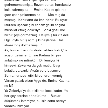
getirememezmiş… Bazen donar, hareketsiz 
kala kalırmış da … Emine Kadını çıldırtıp 
çatır çatır çatlatırmış da…… Mış mış da 
mışmış.  Kahırlanır da kahırlanır. Bu uyuz, 
üfürsen uçacak gibi cansız gelini başına 
musallat etmiş Zekeriya. Sanki gözü kör 
hiçbir şeyi görmezmiş. Deliymiş bu kız deli. 
Oğlu öyle bir iş açmış ki başlarına. Dolu 
almaz boş dolmazmış…” 
Ali, bunları her gün dinlemekten bıktı.Çok 
acıyor gelinine. Emine Kadına bir şey 
anlatmak ne mümkün. Dinlemiyor ki 
kimseyi. Zekeriya da çok mutlu. Başı 
bulutlarda sanki. Ayağı yere basmıyor. 
Sonra nurtopu  gibi iki de torun vermiş. 
Varsın çatlak olsun Ayşe de. Emine Kadına 
ne ki?  
Ya Zekeriya’yı da etkilerse koca kadın, Ya 
her şeyi tersine döndürürse… Bunları 
düşünmek istemiyor, bu işin sonu nereye 
varacak bilmiyor… 