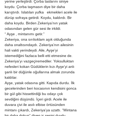
yerine yerleştirdi. Çorba taslarını siniye 
koydu. Çorba taşmasın diye bir daha 
karıştırdı. Islatılan yufka   ekmekleri acele ile 
dürüp sofraya getirdi. Koydu, kaldırdı. Bir 
daha koydu. Birden Zekeriya’nın yatak 
odasından gelen gür sesi ile irkildi. 
“ Ayşe , mintanımı getir.” 
Zekeriya, ona sırılsıklam aşık olduğunda 
daha onaltısındaydı. Zekeriya’nın ailesinin 
hali vakti yerindeydi. Aile, Ayşe’yi 
istemediğini fazlaca belli etti etmesine de.  
Zekeriya’yı vazgeçiremediler. Yoksulluktan 
nefesleri kokan Güdüklerin kızı Ayşe’yi anlı 
şanlı bir düğünle oğullarına almak zorunda 
kaldılar.     
Ayşe, yatak odasına gitti. Kapıda durdu. İlk 
gecelerinden beri kocasının kendisini gonca 
bir gül gibi hissettirdiği bu odayı çok 
sevdiğini düşündü. İçeri girdi. Acele ile 
duvara çivi ile asılı elbise örtüsünden 
mintanı çıkardı, Zekeriya’ya uzattı. “Mintana 
bir daha dokun” diyen iç sesini duydu. 