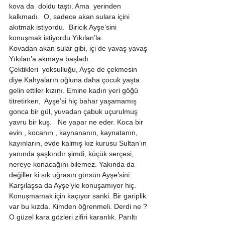
kova da  doldu taştı. Ama  yerinden 
kalkmadı.  O, sadece akan sulara içini 
akıtmak istiyordu.  Biricik Ayşe’sini 
konuşmak istiyordu Yıkılan’la. 
Kovadan akan sular gibi, içi de yavaş yavaş 
Yıkılan’a akmaya başladı.  
Çektikleri  yoksulluğu, Ayşe de çekmesin 
diye Kahyaların oğluna daha çocuk yaşta 
gelin ettiler kızını. Emine kadın yeri göğü 
titretirken,  Ayşe’si hiç bahar yaşamamış 
gonca bir gül, yuvadan çabuk uçurulmuş 
yavru bir kuş.   Ne yapar ne eder. Koca bir 
evin , kocanın , kaynananın, kaynatanın, 
kayınların, evde kalmış kız kurusu Sultan’ın 
yanında şaşkındır şimdi, küçük serçesi, 
nereye konacağını bilemez. Yakında da 
değiller ki sık uğrasın görsün Ayşe’sini. 
Karşılaşsa da Ayşe’yle konuşamıyor hiç. 
Konuşmamak için kaçıyor sanki. Bir gariplik 
var bu kızda. Kimden öğrenmeli. Derdi ne ?  
O güzel kara gözleri zifiri karanlık. Parıltı 