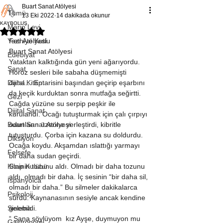
Buart Sanat Atölyesi
Tümü
13 Eki 2022
14 dakikada okunur
KAYBOLUŞ
Mario Levi
5 üzerinden NaN yıldız
Yazı Atölyesi
Fethiye Kutlu 
Buart Sanat Atölyesi 
Edebiyat
Yataktan kalktığında gün yeni ağarıyordu. 
Sanat
Horoz sesleri bile sabaha düşmemişti 
Dijital Kitap
daha… Entarisini başından geçirip eşarbını 
da keçik kurduktan sonra mutfağa seğirtti. 
Gezi
Cağda yüzüne su serpip peşkir ile 
Dijital Sanat
kurulandı. Ocağı tutuşturmak için çalı çırpıyı 
Buart Sanat Atölyesi
odunların üzerine yerleştirdi, kibritle 
tutuşturdu. Çorba için kazana su doldurdu. 
Diksiyon
Ocağa koydu. Akşamdan ıslattığı yarmayı 
Felsefe
bir daha sudan geçirdi. 
Kitap Kulübü
Sininin tozunu aldı. Olmadı bir daha tozunu 
aldı, olmadı bir daha. İç sesinin “bir daha sil, 
İspanyolca
olmadı bir daha.” Bu silmeler dakikalarca 
Psikoloji
sürdü. Kaynanasının sesiyle ancak kendine 
Sinema
gelebildi. 
“ Sana söylüyom  kız Ayşe, duymuyon mu 
Gastronomi