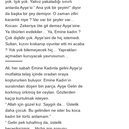
yok. Işık yok. Yalnız yakaladığı sınırlı 
anlarda Ayşe’si “ Ana yok bir şeyim!” diyor 
da başka bir şey demiyor. O zaman zifiri 
karanlık niye ? Var var bir şeyler var… 
Kocası  Zekeriya öte git demez Ayşe’sine. 
Ya öbürleri evdekiler… Ya, Emine kadın ? 
Çok dişlidir çok. Ayşe’sini de hiç istemedi. 
Sultan, kızını kıskanıp oyunlar etti mi acaba 
? Yok yok bilemeyecek hiç… Yaprakları 
açmadan kuruyacak yavrusunun… 
************ 
Ali, her sabah Emine Kadınla gelini Ayşe’yi 
mutfakta telaş içinde oradan oraya 
koştururken buluyor. Emine Kadın’ın 
suratından düşen bin parça. Ayşe Gelin de 
korkmuş ürkmüş bir ceylan. Gözlerden 
kaçıp kurtulmak isteyen. 
“ Allah için güzel kız. Saygılı da… Üstelik 
daha çocuk. Bu gelinden ne ister bu koca 
kadın bir türlü anlamam.” 
“ Gelin pek tuhafmış da, üstelik 
beceriksizmiş… Hiçbir işin sonunu 