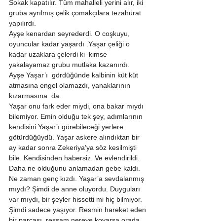
Sokak kapatılır. Tüm mahalleli yerini alır, iki 
gruba ayrılmış çelik çomakçılara tezahürat 
yapılırdı. 
Ayşe kenardan seyrederdi. O coşkuyu, 
oyuncular kadar yaşardı .Yaşar çeliği o 
kadar uzaklara çelerdi ki  kimse 
yakalayamaz grubu mutlaka kazanırdı. 
Ayşe Yaşar’ı  gördüğünde kalbinin küt küt 
atmasına engel olamazdı, yanaklarının 
kızarmasına  da. 
Yaşar onu fark eder miydi, ona bakar mıydı 
bilemiyor. Emin olduğu tek şey, adımlarının 
kendisini Yaşar’ı görebileceği yerlere 
götürdüğüydü. Yaşar askere alındıktan bir 
ay kadar sonra Zekeriya’ya söz kesilmişti 
bile. Kendisinden habersiz. Ve evlendirildi. 
Daha ne olduğunu anlamadan gebe kaldı. 
Ne zaman genç kızdı. Yaşar’a sevdalanmış 
mıydı? Şimdi de anne oluyordu. Duyguları 
var mıydı, bir şeyler hissetti mi hiç bilmiyor. 
Şimdi sadece yaşıyor. Resmin hareket eden 
bir parçası, ressam nereye koyarsa orada 