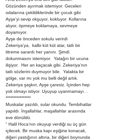
Gözünden ayırmak istemiyor. Geceleri 
odalarına çekildiklerinde bir çocuk gibi  
Ayşe’yi sevip okşuyor, kokluyor. Kollarına 
alıyor, öpmeye koklamaya, sevmeye 
doyamıyor. 
Ayşe de önceden sokulu verirdi  
Zekeriya’ya,  kalbi küt küt atar, tatlı bir 
titreme sarardı her yanını. Şimdi 
dokunmasını istemiyor.  Yatağın bir ucuna 
ilişiyor.  Her an kaçacak gibi. Zekeriya’nın 
tatlı sözlerini duymuyor bile.  Yatakta bir 
gölge, var mı yok mu belli değil artık. 
Zekeriya şaşkın, Ayşe çaresiz. İçinden hep 
yok olmayı istiyor. Uyuyup uyanmamayı… 
**************** 
Muskalar yazıldı, sular okundu. Tembihatlar 
yapıldı. İnşallahlar, maşallahlar arasında 
eve dönüldü. 
“ Halil Hoca’nın okuyup verdiği su üç gün 
içilecek. Bir muska kapı eşiğine konacak, 
diğeri yastığının altına, bir diğeri boynunda 