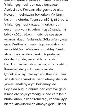
Yıkılan çeşmesinden suyu taşıyacak. 
Acelesi yok. Kovaları alıp çeşmeye gitti. 
Kovaların dolmasını beklerken Yıkılanın 
taşlarına oturdu. Taşın serinliği içini ürpertti. 
Yıkılan çeşmesi kasabanın ortasından 
geçen ana yola iki adımlık aşağısında. İki 
büyük söğüt ağacının dibinde sessizce 
yıllardır akıyor. Sularında Göksun’un yaşamı 
gizli. Dertliler için sabır taşı, sevdalılar için 
yanık türküler söyleyen bir haldeş. Verilip 
alınan ne çok söze tanık. Başında ne 
dilekler tutuldu, ne adaklar adandı. 
Dedikodular salındı sularına, sırlar akıtıldı. 
İhanetleri de gördü, kavgaları da. 
Çocuklarla  oyunlar oynadı. Kavurucu yaz 
sıcaklarında yürekleri serinletmeyi de bildi 
,asker  analarıyla yol beklemeyi de. 
Leyla da bugün onunla dertleşmeye geldi.  
Kimselere söyleyemediği içinde çatallanıp 
budaklanan, dillendiremediği, kendini yiyip 
bitiren kuşkularını anlatmaya geldi.  İkinci 