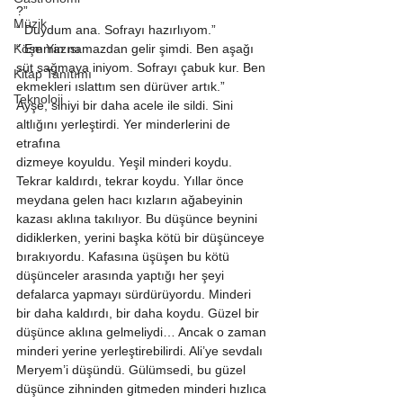
?” 
Müzik
“ Duydum ana. Sofrayı hazırlıyom.” 
Köşe Yazısı
“ Emmin namazdan gelir şimdi. Ben aşağı 
süt sağmaya iniyom. Sofrayı çabuk kur. Ben 
Kitap Tanıtımı
ekmekleri ıslattım sen dürüver artık.” 
Teknoloji
Ayşe, siniyi bir daha acele ile sildi. Sini 
altlığını yerleştirdi. Yer minderlerini de 
etrafına 
dizmeye koyuldu. Yeşil minderi koydu. 
Tekrar kaldırdı, tekrar koydu. Yıllar önce 
meydana gelen hacı kızların ağabeyinin 
kazası aklına takılıyor. Bu düşünce beynini 
didiklerken, yerini başka kötü bir düşünceye 
bırakıyordu. Kafasına üşüşen bu kötü 
düşünceler arasında yaptığı her şeyi 
defalarca yapmayı sürdürüyordu. Minderi 
bir daha kaldırdı, bir daha koydu. Güzel bir 
düşünce aklına gelmeliydi… Ancak o zaman 
minderi yerine yerleştirebilirdi. Ali’ye sevdalı 
Meryem’i düşündü. Gülümsedi, bu güzel 
düşünce zihninden gitmeden minderi hızlıca 