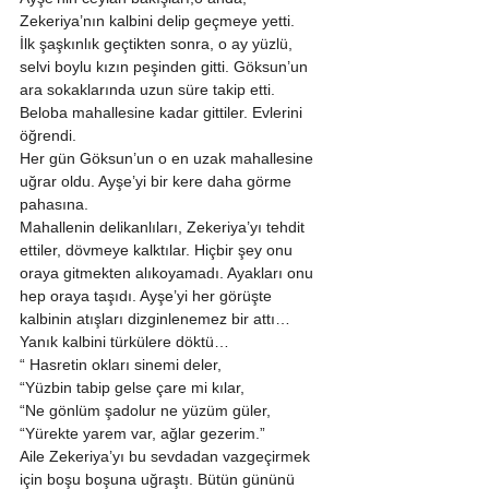
Zekeriya’nın kalbini delip geçmeye yetti. 
İlk şaşkınlık geçtikten sonra, o ay yüzlü, 
selvi boylu kızın peşinden gitti. Göksun’un 
ara sokaklarında uzun süre takip etti.  
Beloba mahallesine kadar gittiler. Evlerini 
öğrendi. 
Her gün Göksun’un o en uzak mahallesine 
uğrar oldu. Ayşe’yi bir kere daha görme 
pahasına. 
Mahallenin delikanlıları, Zekeriya’yı tehdit 
ettiler, dövmeye kalktılar. Hiçbir şey onu 
oraya gitmekten alıkoyamadı. Ayakları onu 
hep oraya taşıdı. Ayşe’yi her görüşte 
kalbinin atışları dizginlenemez bir attı… 
Yanık kalbini türkülere döktü… 
“ Hasretin okları sinemi deler, 
“Yüzbin tabip gelse çare mi kılar, 
“Ne gönlüm şadolur ne yüzüm güler, 
“Yürekte yarem var, ağlar gezerim.” 
Aile Zekeriya’yı bu sevdadan vazgeçirmek 
için boşu boşuna uğraştı. Bütün gününü 