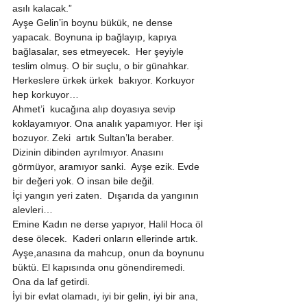
asılı kalacak.” 
Ayşe Gelin’in boynu bükük, ne dense 
yapacak. Boynuna ip bağlayıp, kapıya 
bağlasalar, ses etmeyecek.  Her şeyiyle 
teslim olmuş. O bir suçlu, o bir günahkar. 
Herkeslere ürkek ürkek  bakıyor. Korkuyor 
hep korkuyor… 
Ahmet’i  kucağına alıp doyasıya sevip 
koklayamıyor. Ona analık yapamıyor. Her işi 
bozuyor. Zeki  artık Sultan’la beraber.  
Dizinin dibinden ayrılmıyor. Anasını 
görmüyor, aramıyor sanki.  Ayşe ezik. Evde 
bir değeri yok. O insan bile değil. 
İçi yangın yeri zaten.  Dışarıda da yangının 
alevleri… 
Emine Kadın ne derse yapıyor, Halil Hoca öl 
dese ölecek.  Kaderi onların ellerinde artık. 
Ayşe,anasına da mahcup, onun da boynunu 
büktü. El kapısında onu gönendiremedi. 
Ona da laf getirdi. 
İyi bir evlat olamadı, iyi bir gelin, iyi bir ana, 