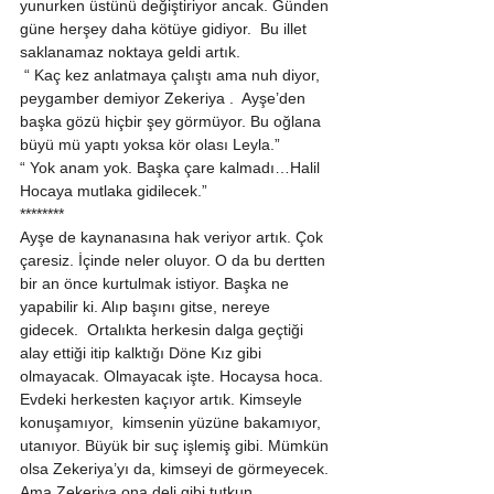
yunurken üstünü değiştiriyor ancak. Günden 
güne herşey daha kötüye gidiyor.  Bu illet 
saklanamaz noktaya geldi artık. 
 “ Kaç kez anlatmaya çalıştı ama nuh diyor, 
peygamber demiyor Zekeriya .  Ayşe’den 
başka gözü hiçbir şey görmüyor. Bu oğlana 
büyü mü yaptı yoksa kör olası Leyla.” 
“ Yok anam yok. Başka çare kalmadı…Halil 
Hocaya mutlaka gidilecek.” 
******** 
Ayşe de kaynanasına hak veriyor artık. Çok 
çaresiz. İçinde neler oluyor. O da bu dertten 
bir an önce kurtulmak istiyor. Başka ne 
yapabilir ki. Alıp başını gitse, nereye 
gidecek.  Ortalıkta herkesin dalga geçtiği 
alay ettiği itip kalktığı Döne Kız gibi 
olmayacak. Olmayacak işte. Hocaysa hoca. 
Evdeki herkesten kaçıyor artık. Kimseyle 
konuşamıyor,  kimsenin yüzüne bakamıyor, 
utanıyor. Büyük bir suç işlemiş gibi. Mümkün 
olsa Zekeriya’yı da, kimseyi de görmeyecek. 
Ama Zekeriya ona deli gibi tutkun. 