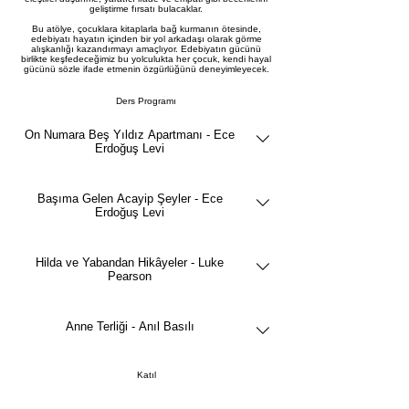
geliştirme fırsatı bulacaklar.
Bu atölye, çocuklara kitaplarla bağ kurmanın ötesinde,
edebiyatı hayatın içinden bir yol arkadaşı olarak görme
alışkanlığı kazandırmayı amaçlıyor. Edebiyatın gücünü
birlikte keşfedeceğimiz bu yolculukta her çocuk, kendi hayal
gücünü sözle ifade etmenin özgürlüğünü deneyimleyecek.
Ders Programı
On Numara Beş Yıldız Apartmanı - Ece
Erdoğuş Levi
Başıma Gelen Acayip Şeyler - Ece
Erdoğuş Levi
Hilda ve Yabandan Hikâyeler - Luke
Pearson
Anne Terliği - Anıl Basılı
Katıl