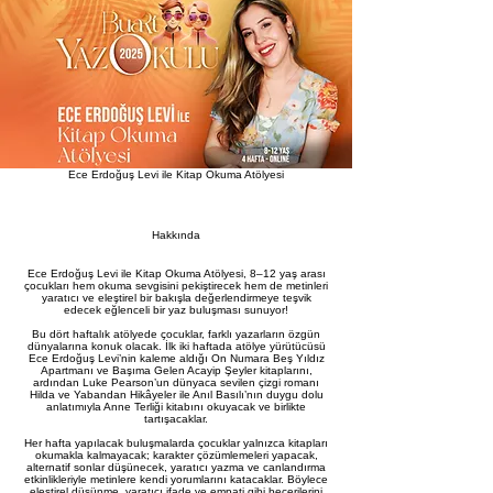
Ece Erdoğuş Levi ile Kitap Okuma Atölyesi
Hakkında
Ece Erdoğuş Levi ile Kitap Okuma Atölyesi, 8–12 yaş arası
çocukları hem okuma sevgisini pekiştirecek hem de metinleri
yaratıcı ve eleştirel bir bakışla değerlendirmeye teşvik
edecek eğlenceli bir yaz buluşması sunuyor!
Bu dört haftalık atölyede çocuklar, farklı yazarların özgün
dünyalarına konuk olacak. İlk iki haftada atölye yürütücüsü
Ece Erdoğuş Levi’nin kaleme aldığı On Numara Beş Yıldız
Apartmanı ve Başıma Gelen Acayip Şeyler kitaplarını,
ardından Luke Pearson’un dünyaca sevilen çizgi romanı
Hilda ve Yabandan Hikâyeler ile Anıl Basılı’nın duygu dolu
anlatımıyla Anne Terliği kitabını okuyacak ve birlikte
tartışacaklar.
Her hafta yapılacak buluşmalarda çocuklar yalnızca kitapları
okumakla kalmayacak; karakter çözümlemeleri yapacak,
alternatif sonlar düşünecek, yaratıcı yazma ve canlandırma
etkinlikleriyle metinlere kendi yorumlarını katacaklar. Böylece
eleştirel düşünme, yaratıcı ifade ve empati gibi becerilerini