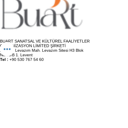
BUART SANATSAL VE KÜLTÜREL FAALİYETLER
ORGANİZASYON LİMİTED ŞİRKETİ
Adres :
Levazım Mah. Levazım Sitesi H3 Blok
No:16/B 1. Levent
Tel :
+90 530 767 54 60
E-Posta :
info@buartatolye.com
Müşteri Destek
Biz (Atölye)
Satış Sözleşmesi
Kullanıcı Sözleşmesi
KVKK Politikası
Gizlilik Politikası
İletişim