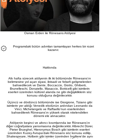
Osman Erden ile Rönesans Atölyesi
Programdaki bütün adımları tamamlayan herkes bir rozet
kazanır.
Hakkında
Altı hafta sürecek atölyenin ilk iki bölümünde Rönesans’ın
belirmesine yol açan siyasi, iktisadi ve felsefi gelişmelerden
bahsedilecek ve Dante, Boccaccio, Giotto, Ghiberti,
Brunelleschi, Donatello, Masaccio, Botticelli gibi isimlerin
eserleri üzerinden kültürel alanda ne gibi değişikliklerin söz
konusu olduğuna değinilecektir.
Üçüncü ve dördüncü bölümünde ise Giorgione, Tiziano gibi
isimlerin yer aldığı Venedik ekolünün ardından Leonardo da
Vinci, Michelangelo ve Raffaello’nun eserlerinden
bahsedilerek Rönesans’ın yüksek olarak nitelendirilen
dönemi ele alınacaktır.
Atölyenin beşinci ve altıncı kısımlarında ise Rönesans’ın
diğer coğrafyalara yansımasına değinilecektir. Albrecht Dürer,
Pieter Brueghel, Hieronymus Bosch gibi isimlerin eserleri
üzerinden Kuzey Avrupa'daki Rönesans söz konusu edilip,
Shakespeare, Holbein gibi isimler üzerinden İngiltere'de aynı