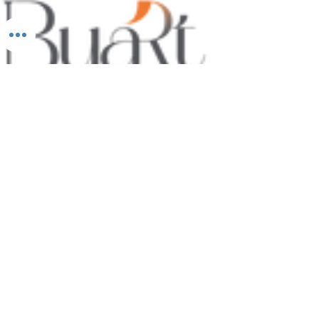
BUART SANATSAL VE KÜLTÜREL FAALİYETLER
ORGANİZASYON LİMİTED ŞİRKETİ
Adres :
Levazım Mah. Levazım Sitesi H3 Blok
No:16/B 1. Levent
Tel :
+90 530 767 54 60
E-Posta :
info@buartatolye.com
Müşteri Destek
Biz (Atölye)
Satış Sözleşmesi
Kullanıcı Sözleşmesi
KVKK Politikası
Gizlilik Politikası
İletişim