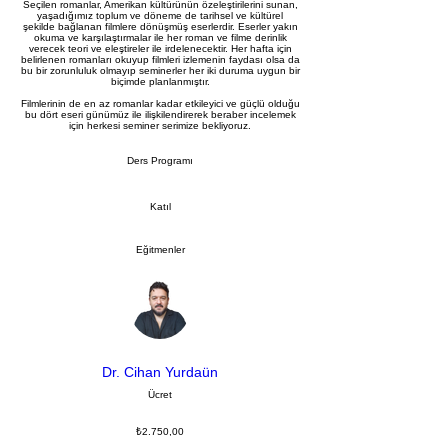
Seçilen romanlar, Amerikan kültürünün özeleştirilerini sunan,
yaşadığımız toplum ve döneme de tarihsel ve kültürel
şekilde bağlanan filmlere dönüşmüş eserlerdir. Eserler yakın
okuma ve karşılaştırmalar ile her roman ve filme derinlik
verecek teori ve eleştireler ile irdelenecektir. Her hafta için
belirlenen romanları okuyup filmleri izlemenin faydası olsa da
bu bir zorunluluk olmayıp seminerler her iki duruma uygun bir
biçimde planlanmıştır.
Filmlerinin de en az romanlar kadar etkileyici ve güçlü olduğu
bu dört eseri günümüz ile ilişkilendirerek beraber incelemek
için herkesi seminer serimize bekliyoruz.
Ders Programı
Katıl
Eğitmenler
Dr. Cihan Yurdaün
Ücret
₺2.750,00