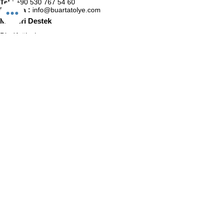
Tel :
+90 530 767 54 60
E-Posta :
info@buartatolye.com
Müşteri Destek
Biz (Atölye)
Satış Sözleşmesi
Kullanıcı Sözleşmesi
KVKK Politikası
Gizlilik Politikası
İletişim
BuaRt Markaları
BuaRt Sanat
BuaRt Kulüp
E-Bülten Abonelik
Adınız Soyadınız
E-posta
Telefon
Abone Ol!