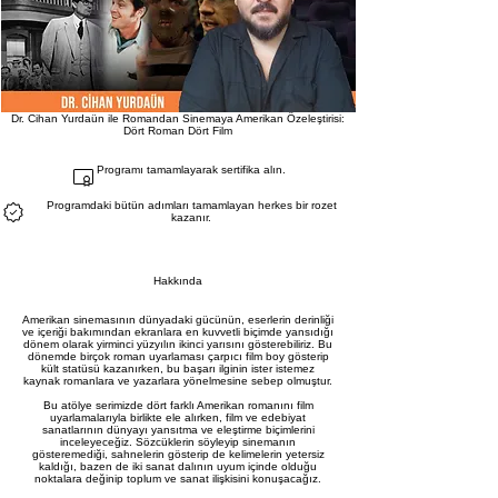
Dr. Cihan Yurdaün ile Romandan Sinemaya Amerikan Özeleştirisi:
Dört Roman Dört Film
Programı tamamlayarak sertifika alın.
Programdaki bütün adımları tamamlayan herkes bir rozet
kazanır.
Hakkında
Amerikan sinemasının dünyadaki gücünün, eserlerin derinliği
ve içeriği bakımından ekranlara en kuvvetli biçimde yansıdığı
dönem olarak yirminci yüzyılın ikinci yarısını gösterebiliriz. Bu
dönemde birçok roman uyarlaması çarpıcı film boy gösterip
kült statüsü kazanırken, bu başarı ilginin ister istemez
kaynak romanlara ve yazarlara yönelmesine sebep olmuştur.
Bu atölye serimizde dört farklı Amerikan romanını film
uyarlamalarıyla birlikte ele alırken, film ve edebiyat
sanatlarının dünyayı yansıtma ve eleştirme biçimlerini
inceleyeceğiz. Sözcüklerin söyleyip sinemanın
gösteremediği, sahnelerin gösterip de kelimelerin yetersiz
kaldığı, bazen de iki sanat dalının uyum içinde olduğu
noktalara değinip toplum ve sanat ilişkisini konuşacağız.