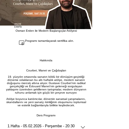
Osman Erden ile Modern Başlangıçlar Atölyesi
Programı tamamlayarak sertifika alın.
Hakkında
Courbet, Manet ve Çağdaşları
19. yüzyılın ortasında sanatın köklü bir dönüşüm geçirdiği
döneme odaklanan bu altı haftalık atölye, modern sanatın
doğuşunu mercek altına alıyor. Gustave Courbet’nin radikal
gerçekçiliği ve Édouard Manet’nin geleneği sorgulayan
yaklaşımı üzerinden şekillenen tartışmalar, modern dünyanın
ruhunu anlamak için güçlü bir çerçeve sunuyor.
Atölye boyunca katılımcılar, dönemin sanatsal çatışmalarını,
skandallarını ve yeni sanatçı kimliğinin oluşumunu toplumsal
ve estetik bağlamlarıyla birlikte keşfedecek.
Ders Programı
1.Hafta - 05.02.2026 - Perşembe - 20:30