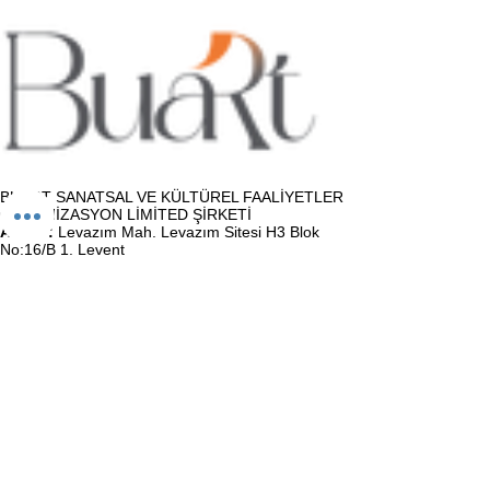
BUART SANATSAL VE KÜLTÜREL FAALİYETLER
ORGANİZASYON LİMİTED ŞİRKETİ
Adres :
Levazım Mah. Levazım Sitesi H3 Blok
No:16/B 1. Levent
Tel :
+90 530 767 54 60
E-Posta :
info@buartatolye.com
Müşteri Destek
Biz (Atölye)
Satış Sözleşmesi
Kullanıcı Sözleşmesi
KVKK Politikası
Gizlilik Politikası