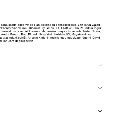
natçıların edebiyat ile olan ilişkisinden bahsedilecektir. Şair, oyun yazarı
ekillenmesindeki rolü, Bloomsbury Grubu, T.S.Eliott ve Ezra Pound’un İngiliz
fütürizm akımına öncülük etmesi, dadaizmin ortaya çıkmasında Tristan Tzara,
Andre Breton, Paul Eluard gibi şairlerin belirleyiciliği, Mayakovski ve
 arasındaki işbirliği, Anselm Kiefer’in resimlerinde edebiyatın önemi, David
i konulara değinilecektir.