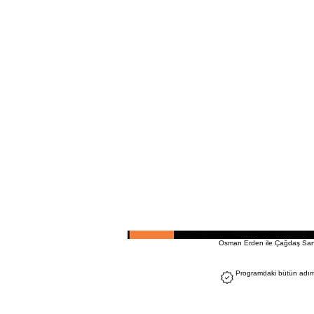
Osman Erden ile Çağdaş San
Programdaki bütün adıml