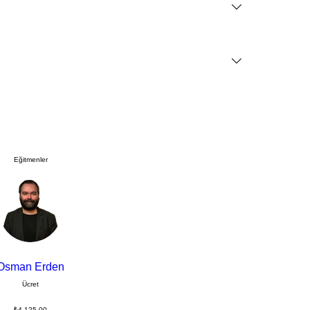
Eğitmenler
Osman Erden
Ücret
₺4.125,00