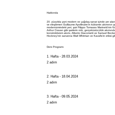
Hakkında
20. yüzyılda yani modern ve çağdaş sanat içinde yer alan sa
ve eleştirmen Guillaume Apollinaire’in kübizmin akımının ş
modernizmindeki yeri, şair Filippo Tomasso Marinetti’nin 
Arthur Cravan gibi şairlerin rolü, gerçeküstücülük akımında 
konstrüktivizm akımı, Alberto Giacometti ve Samuel Beckett
Hockney’nin sanatına Walt Whitman ve Kavafis’in etkisi gib
Ders Programı
1. Hafta - 28.03.2024
.
2 adım
2. Hafta - 18.04.2024
.
2 adım
3. Hafta - 09.05.2024
.
2 adım