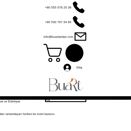
+90 555 078 20 39
+90 530 767 54 60
info@buartatolye.com
Giriş
Diğer
at ve Edebiyat
arı tamamlayan herkes bir rozet kazanır.