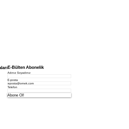
E-Bülten Abonelik
ları
Adınız Soyadınız
E-posta
Telefon
Abone Ol!