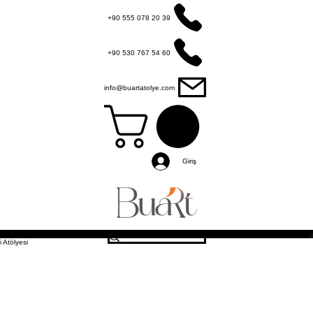
+90 555 078 20 39
+90 530 767 54 60
info@buartatolye.com
Giriş
Diğer
 Atölyesi