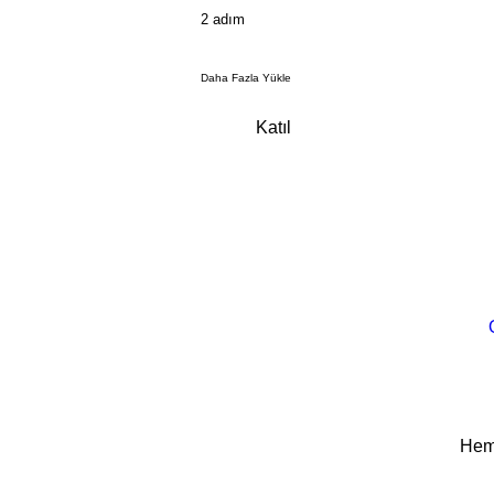
.
2 adım
Daha Fazla Yükle
Katıl
Heme