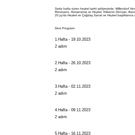
Sekiz hafta süren heykel tarihi atölyesinde; Willendorf 
Rönesans, Hümanizma ve Heykel, Kilisenin Dönüşü; Baro
20.yy’da Heykel ve Çağdaş Sanat ve Heykel başlıklarına de
Ders Programı
1.Hafta - 19.10.2023
.
2 adım
2.Hafta - 26.10.2023
.
2 adım
3.Hafta - 02.11.2023
.
2 adım
4.Hafta - 09.11.2023
.
2 adım
5.Hafta - 16.11.2023