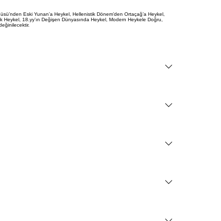
Venüsü’nden Eski Yunan’a Heykel, Hellenistik Dönem’den Ortaçağ’a Heykel,
k Heykel, 18.yy’ın Değişen Dünyasında Heykel, Modern Heykele Doğru,
ğinilecektir.