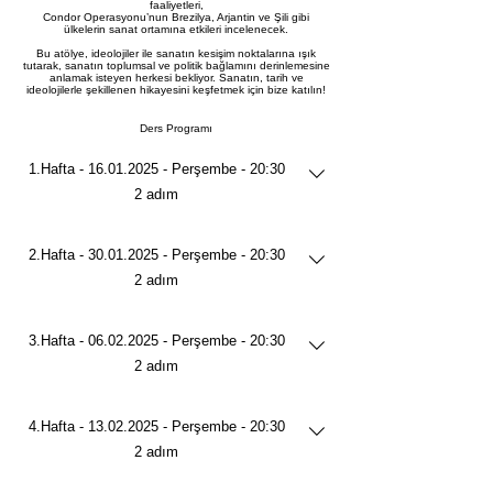
faaliyetleri,
Condor Operasyonu’nun Brezilya, Arjantin ve Şili gibi
ülkelerin sanat ortamına etkileri incelenecek.
Bu atölye, ideolojiler ile sanatın kesişim noktalarına ışık
tutarak, sanatın toplumsal ve politik bağlamını derinlemesine
anlamak isteyen herkesi bekliyor. Sanatın, tarih ve
ideolojilerle şekillenen hikayesini keşfetmek için bize katılın!
Ders Programı
1.Hafta - 16.01.2025 - Perşembe - 20:30
.
2 adım
2.Hafta - 30.01.2025 - Perşembe - 20:30
.
2 adım
3.Hafta - 06.02.2025 - Perşembe - 20:30
.
2 adım
4.Hafta - 13.02.2025 - Perşembe - 20:30
.
2 adım