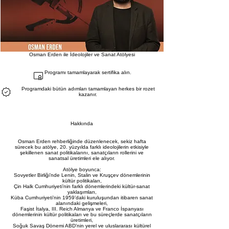
Osman Erden ile İdeolojiler ve Sanat Atölyesi
Programı tamamlayarak sertifika alın.
Programdaki bütün adımları tamamlayan herkes bir rozet
kazanır.
Hakkında
Osman Erden rehberliğinde düzenlenecek, sekiz hafta
sürecek bu atölye, 20. yüzyılda farklı ideolojilerin etkisiyle
şekillenen sanat politikalarını, sanatçıların rollerini ve
sanatsal üretimleri ele alıyor.
Atölye boyunca:
Sovyetler Birliği’nde Lenin, Stalin ve Kruşçev dönemlerinin
kültür politikaları,
Çin Halk Cumhuriyeti’nin farklı dönemlerindeki kültür-sanat
yaklaşımları,
Küba Cumhuriyeti’nin 1959’daki kuruluşundan itibaren sanat
alanındaki gelişmeleri,
Faşist İtalya, III. Reich Almanya ve Franco İspanyası
dönemlerinin kültür politikaları ve bu süreçlerde sanatçıların
üretimleri,
Soğuk Savaş Dönemi ABD’nin yerel ve uluslararası kültürel