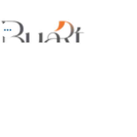
BUART SANATSAL VE KÜLTÜREL FAALİYETLER
ORGANİZASYON LİMİTED ŞİRKETİ
Adres :
Levazım Mah. Levazım Sitesi H3 Blok
No:16/B 1. Levent
Tel :
+90 530 767 54 60
E-Posta :
info@buartatolye.com
Müşteri Destek
Biz (Atölye)
Satış Sözleşmesi
Kullanıcı Sözleşmesi
KVKK Politikası