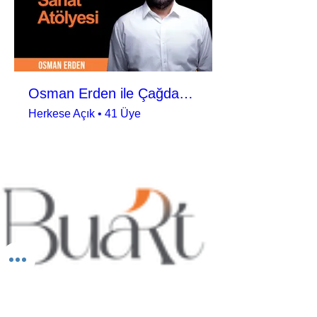
Osman Erden ile Çağdaş Sanat Atölyesi
Herkese Açık
•
41 Üye
BUART SANATSAL VE KÜLTÜREL FAALİYETLER
ORGANİZASYON LİMİTED ŞİRKETİ