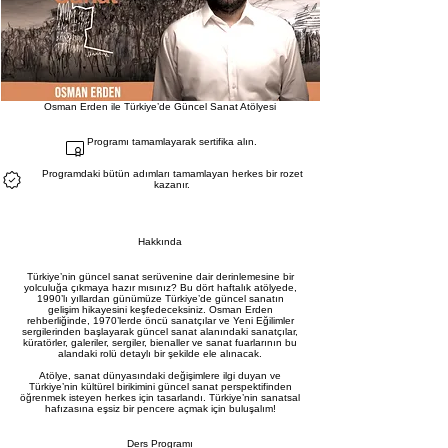
Osman Erden ile Türkiye’de Güncel Sanat Atölyesi
Programı tamamlayarak sertifika alın.
Programdaki bütün adımları tamamlayan herkes bir rozet
kazanır.
Hakkında
Türkiye’nin güncel sanat serüvenine dair derinlemesine bir
yolculuğa çıkmaya hazır mısınız? Bu dört haftalık atölyede,
1990’lı yıllardan günümüze Türkiye’de güncel sanatın
gelişim hikayesini keşfedeceksiniz. Osman Erden
rehberliğinde, 1970’lerde öncü sanatçılar ve Yeni Eğilimler
sergilerinden başlayarak güncel sanat alanındaki sanatçılar,
küratörler, galeriler, sergiler, bienaller ve sanat fuarlarının bu
alandaki rolü detaylı bir şekilde ele alınacak.
Atölye, sanat dünyasındaki değişimlere ilgi duyan ve
Türkiye’nin kültürel birikimini güncel sanat perspektifinden
öğrenmek isteyen herkes için tasarlandı. Türkiye’nin sanatsal
hafızasına eşsiz bir pencere açmak için buluşalım!
Ders Programı