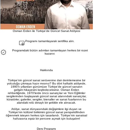
Osman Erden ile Türkiye’de Güncel Sanat Atölyesi
Programı tamamlayarak sertifika alın.
Programdaki bütün adımları tamamlayan herkes bir rozet
kazanır.
Hakkında
Türkiye’nin güncel sanat serüvenine dair derinlemesine bir
yolculuğa çıkmaya hazır mısınız? Bu dört haftalık atölyede,
1990’lı yıllardan günümüze Türkiye’de güncel sanatın
gelişim hikayesini keşfedeceksiniz. Osman Erden
rehberliğinde, 1970’lerde öncü sanatçılar ve Yeni Eğilimler
sergilerinden başlayarak güncel sanat alanındaki sanatçılar,
küratörler, galeriler, sergiler, bienaller ve sanat fuarlarının bu
alandaki rolü detaylı bir şekilde ele alınacak.
Atölye, sanat dünyasındaki değişimlere ilgi duyan ve
Türkiye’nin kültürel birikimini güncel sanat perspektifinden
öğrenmek isteyen herkes için tasarlandı. Türkiye’nin sanatsal
hafızasına eşsiz bir pencere açmak için buluşalım!
Ders Programı