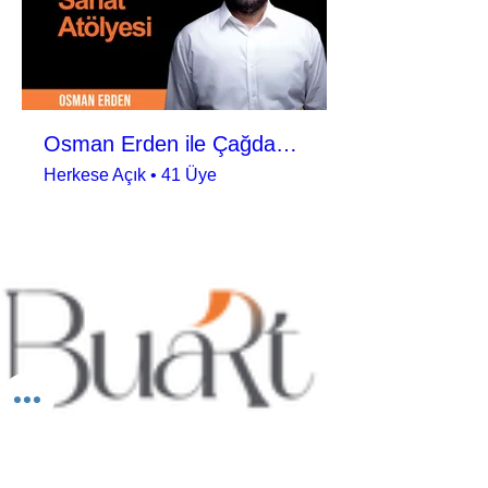
Osman Erden ile Çağdaş Sanat Atölyesi
Herkese Açık
•
41 Üye
BUART SANATSAL VE KÜLTÜREL FAALİYETLER
ORGANİZASYON LİMİTED ŞİRKETİ