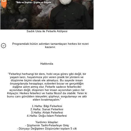
Sadık Usta ile Felsefe Atölyesi
Programdaki bütün adımları tamamlayan herkes bir rozet
kazanır.
Hakkında
"Felsefeyi herhangi bir ders, hobi veya görev gibi değil, bir
yaşam tarzı, hayatımıza yön veren pratik bir yöntem ve
düşünme biçimi olarak ele almalıyız. Bu sayede insan
önyargılarıyla hesaplaşır, ezberleri bozar ve gerçekliğin
eşiğine adım atmış olur. Felsefe sadece felsefeciler
açısından değil, düşünen her insan açısından yakıcı bir
ihtiyaçtır. Herkes felsefeci ve hatta filozof da olabilir. Yeter ki
bunu canı gönülden isteyelim; şüpheyi, sorgulamayı ve aklı
elden bırakmayalım."
1.Hafta: Bilgi Felsefesi
2.Hafta: Sanat Felsefesi
3.Hafta: Ahlak Felsefesi
4.Hafta: Doğu-İslam Felsefesi
Yardımcı kitaplar:
- Şüphenin Tarihi-Felsefeye Giriş
- Dünyayı Değiştiren Düşünürler toplam 5 cilt