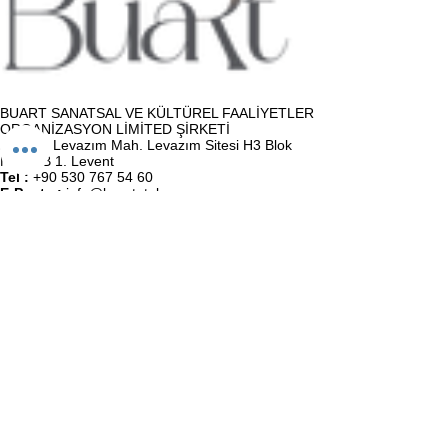
BUART SANATSAL VE KÜLTÜREL FAALİYETLER
ORGANİZASYON LİMİTED ŞİRKETİ
Adres :
Levazım Mah. Levazım Sitesi H3 Blok
No:16/B 1. Levent
Tel :
+90 530 767 54 60
E-Posta :
info@buartatolye.com
Müşteri Destek
Biz (Atölye)
Satış Sözleşmesi
Kullanıcı Sözleşmesi
KVKK Politikası
Gizlilik Politikası
İletişim
BuaRt Markaları