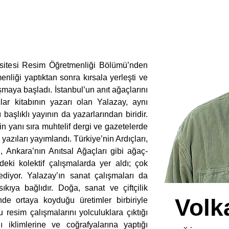
itesi Resim Öğretmenliği Bölümü’nden 
nliği yaptıktan sonra kırsala yerleşti ve 
şmaya başladı. İstanbul’un anıt ağaçlarını 
ar kitabının yazarı olan Yalazay, aynı 
aşlıklı yayının da yazarlarından biridir. 
in yanı sıra muhtelif dergi ve gazetelerde 
azıları yayımlandı. Türkiye’nin Ardıçları, 
, Ankara’nın Anıtsal Ağaçları gibi ağaç-
eki kolektif çalışmalarda yer aldı; çok 
iyor. Yalazay’ın sanat çalışmaları da 
ıkıya bağlıdır. Doğa, sanat ve çiftçilik 
Volk
de ortaya koyduğu üretimler birbiriyle 
u resim çalışmalarını yolculuklara çıktığı 
ı iklimlerine ve coğrafyalarına yaptığı 