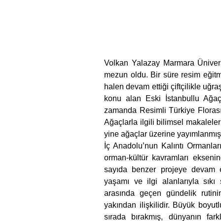
Volkan Yalazay Marmara Ünivers
mezun oldu. Bir süre resim eğitme
halen devam ettiği çiftçilikle uğra
konu alan Eski İstanbullu Ağaçl
zamanda Resimli Türkiye Florası b
Ağaçlarla ilgili bilimsel makaleler
yine ağaçlar üzerine yayımlanmış y
İç Anadolu’nun Kalıntı Ormanları
orman-kültür kavramları eksenind
sayıda benzer projeye devam ed
yaşamı ve ilgi alanlarıyla sıkı s
arasında geçen gündelik rutinin
yakından ilişkilidir. Büyük boyutl
sırada bırakmış, dünyanın farkl