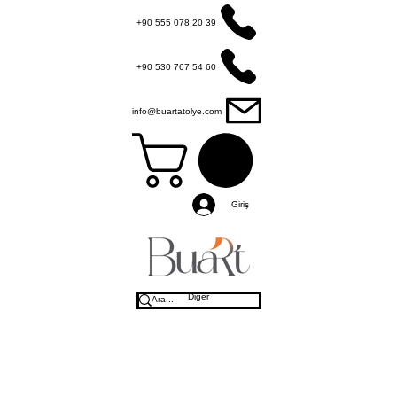
+90 555 078 20 39
+90 530 767 54 60
info@buartatolye.com
Giriş
Diğer