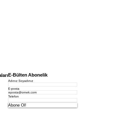
E-Bülten Abonelik
ları
Adınız Soyadınız
E-posta
Telefon
Abone Ol!