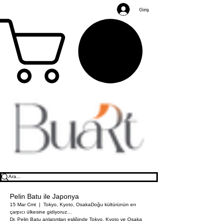
Giriş
Pelin Batu ile Japonya
15 Mar Cmt
  |  
Tokyo, Kyoto, Osaka
Doğu kültürünün en
çarpıcı ülkesine gidiyoruz…
Dr. Pelin Batu anlatımları eşliğinde Tokyo, Kyoto ve Osaka