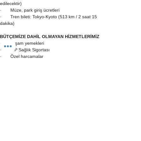
edilecektir)
·       Müze, park giriş ücretleri
·       Tren bileti: Tokyo-Kyoto (513 km / 2 saat 15 
dakika)
BÜTÇEMİZE DAHİL OLMAYAN HİZMETLERİMİZ
·       Akşam yemekleri
·       VIP Sağlık Sigortası
·       Özel harcamalar
Kontenjanımız 21 kişidir.
Bu gezi TURSAB A sınıfı 3661 numaralı seyahat 
acentesi DNA Turizm Org. Rek. ve İletişim Hiz. 
Ltd. Şti. tarafından gerçekleştirilmektedir.