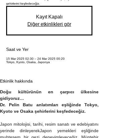
şehirlerini keşfedeceğiz.
Kayıt Kapalı
Diğer etkinlikleri gör
Saat ve Yer
15 Mar 2025 02:30 – 24 Mar 2025 00:20
Tokyo, Kyoto, Osaka, Japonya
Etkinlik hakkında
Doğu kültürünün en çarpıcı ülkesine 
gidiyoruz…
Dr. Pelin Batu anlatımları eşliğinde Tokyo, 
Kyoto ve Osaka şehirlerini keşfedeceğiz.
Japon mitolojisi, tarihi, resim sanatı ve edebiyatını 
yerinde dinleyerekJapon yemekleri eşliğinde 
muhteşem bir gezi deneyimleyeceğiz. Müntehir 