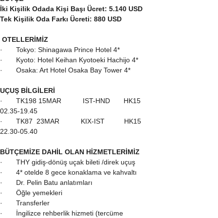
İki Kişilik Odada Kişi Başı Ücret: 5.140 USD
Tek Kişilik Oda Farkı Ücreti: 880 USD
 OTELLERİMİZ
·       Tokyo: Shinagawa Prince Hotel 4*    
·       Kyoto: Hotel Keihan Kyotoeki Hachijo 4* 
·       Osaka: Art Hotel Osaka Bay Tower 4* 
UÇUŞ BİLGİLERİ
·       TK198 15MAR           IST-HND       HK15 
02.35-19.45
·       TK87  23MAR           KIX-IST          HK15 
22.30-05.40
BÜTÇEMİZE DAHİL OLAN HİZMETLERİMİZ
·       THY gidiş-dönüş uçak bileti /direk uçuş
·       4* otelde 8 gece konaklama ve kahvaltı
·       Dr. Pelin Batu anlatımları
·       Öğle yemekleri
·       Transferler
·       İngilizce rehberlik hizmeti (tercüme 