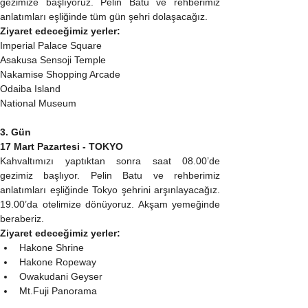
gezimize başlıyoruz. Pelin Batu ve rehberimiz 
anlatımları eşliğinde tüm gün şehri dolaşacağız.
Ziyaret edeceğimiz yerler:
Imperial Palace Square
Asakusa Sensoji Temple
Nakamise Shopping Arcade
Odaiba Island
National Museum
3. Gün
17 Mart Pazartesi - TOKYO
Kahvaltımızı yaptıktan sonra saat 08.00’de 
gezimiz başlıyor. Pelin Batu ve rehberimiz 
anlatımları eşliğinde Tokyo şehrini arşınlayacağız. 
19.00’da otelimize dönüyoruz. Akşam yemeğinde 
beraberiz.
Ziyaret edeceğimiz yerler:
Hakone Shrine
Hakone Ropeway
Owakudani Geyser
Mt.Fuji Panorama