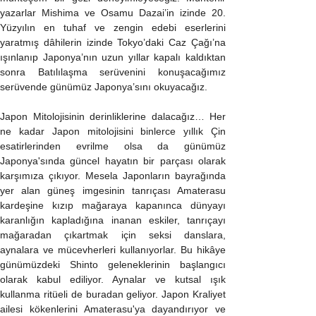
yazarlar Mishima ve Osamu Dazai’in izinde 20. 
Yüzyılın en tuhaf ve zengin edebi eserlerini 
yaratmış dâhilerin izinde Tokyo’daki Caz Çağı’na 
ışınlanıp Japonya’nın uzun yıllar kapalı kaldıktan 
sonra Batılılaşma serüvenini konuşacağımız 
serüvende günümüz Japonya’sını okuyacağız.
Japon Mitolojisinin derinliklerine dalacağız… Her 
ne kadar Japon mitolojisini binlerce yıllık Çin 
esatirlerinden evrilme olsa da günümüz 
Japonya'sında güncel hayatın bir parçası olarak 
karşımıza çıkıyor. Mesela Japonların bayrağında 
yer alan güneş imgesinin tanrıçası Amaterasu 
kardeşine kızıp mağaraya kapanınca dünyayı 
karanlığın kapladığına inanan eskiler, tanrıçayı 
mağaradan çıkartmak için seksi danslara, 
aynalara ve mücevherleri kullanıyorlar. Bu hikâye 
günümüzdeki Shinto geleneklerinin başlangıcı 
olarak kabul ediliyor. Aynalar ve kutsal ışık 
kullanma ritüeli de buradan geliyor. Japon Kraliyet 
ailesi kökenlerini Amaterasu'ya dayandırıyor ve 