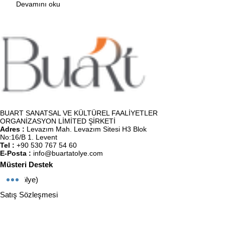
Devamını oku
BUART SANATSAL VE KÜLTÜREL FAALİYETLER
ORGANİZASYON LİMİTED ŞİRKETİ
Adres :
Levazım Mah. Levazım Sitesi H3 Blok
No:16/B 1. Levent
Tel :
+90 530 767 54 60
E-Posta :
info@buartatolye.com
Müşteri Destek
Biz (Atölye)
Satış Sözleşmesi
Kullanıcı Sözleşmesi
KVKK Politikası