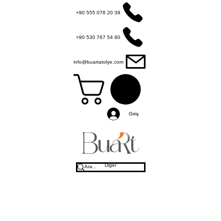
+90 555 078 20 39
+90 530 767 54 60
info@buartatolye.com
Giriş
Diğer