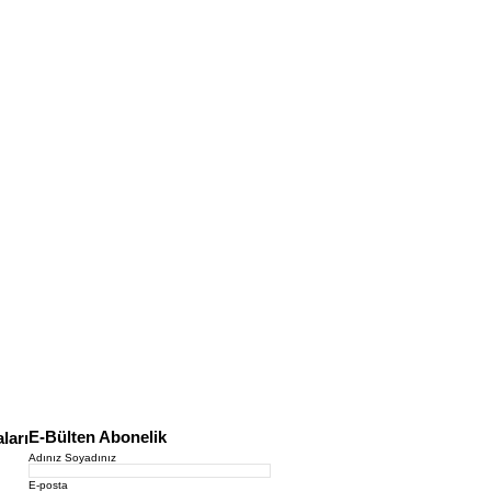
E-Bülten Abonelik
ları
Adınız Soyadınız
E-posta