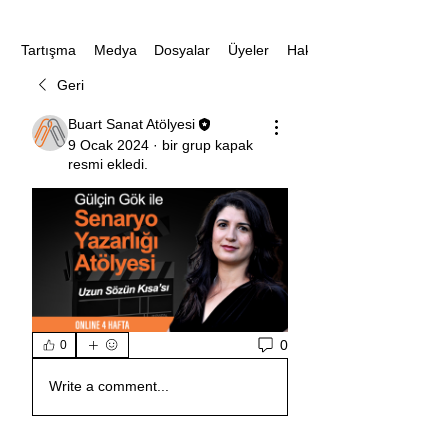
Medya
Dosyalar
Üyeler
Hakkında
Tartışma
Geri
Buart Sanat Atölyesi
9 Ocak 2024
·
bir grup kapak
resmi ekledi.
0
0
Write a comment...