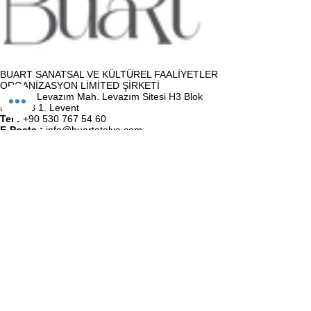
BUART SANATSAL VE KÜLTÜREL FAALİYETLER
ORGANİZASYON LİMİTED ŞİRKETİ
Adres :
Levazım Mah. Levazım Sitesi H3 Blok
No:16/B 1. Levent
Tel :
+90 530 767 54 60
E-Posta :
info@buartatolye.com
Müşteri Destek
Biz (Atölye)
Satış Sözleşmesi
Kullanıcı Sözleşmesi
KVKK Politikası
Gizlilik Politikası
İletişim
BuaRt Markaları