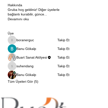
Hakkında
Gruba hoş geldiniz! Diğer üyelerle
bağlantı kurabilir, günce
...
Devamını oku
Üye
boranerguc
Takip Et
boranerguc
Banu Gökalp
Takip Et
Buart Sanat Atölyesi
Takip Et
suhendang
Takip Et
suhendang
Banu Gökalp
Takip Et
Tüm Üyeleri Gör (5)