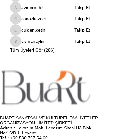
avmeren52
Takip Et
avmeren52
canozkozaci
Takip Et
canozkozaci
gulden.cetin
Takip Et
gulden.cetin
sismanaylin
Takip Et
sismanaylin
Tüm Üyeleri Gör (286)
BUART SANATSAL VE KÜLTÜREL FAALİYETLER
ORGANİZASYON LİMİTED ŞİRKETİ
Adres :
Levazım Mah. Levazım Sitesi H3 Blok
No:16/B 1. Levent
Tel :
+90 530 767 54 60