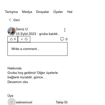
Medya
Dosyalar
Üyeler
Hakkında
Tartışma
Geri
Deniz U.
15 Eylül 2023
·
gruba katıldı.
0
0
Write a comment...
Hakkında
Gruba hoş geldiniz! Diğer üyelerle
bağlantı kurabilir, günce
...
Devamını oku
Üye
sebnemcel
Takip Et
sebnemcel