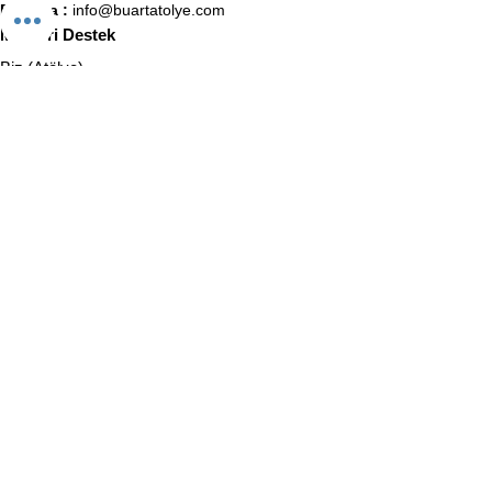
E-Posta :
info@buartatolye.com
Müşteri Destek
Biz (Atölye)
Satış Sözleşmesi
Kullanıcı Sözleşmesi
KVKK Politikası
Gizlilik Politikası
İletişim
BuaRt Markaları
BuaRt Sanat
BuaRt Kulüp
E-Bülten Abonelik
Adınız Soyadınız
E-posta
Telefon
Abone Ol!