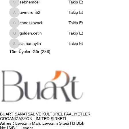
sebnemcel
Takip Et
sebnemcel
avmeren52
Takip Et
avmeren52
canozkozaci
Takip Et
canozkozaci
gulden.cetin
Takip Et
gulden.cetin
sismanaylin
Takip Et
sismanaylin
Tüm Üyeleri Gör (286)
BUART SANATSAL VE KÜLTÜREL FAALİYETLER
ORGANİZASYON LİMİTED ŞİRKETİ
Adres :
Levazım Mah. Levazım Sitesi H3 Blok
No:16/B 1. Levent