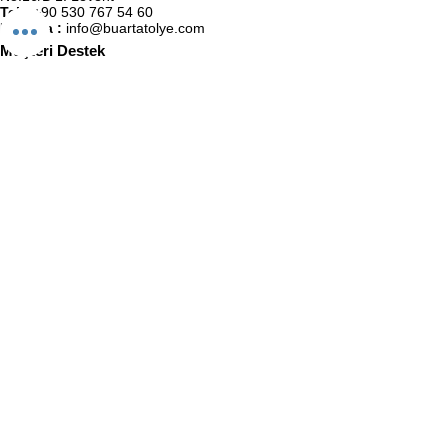
Tel :
+90 530 767 54 60
E-Posta :
info@buartatolye.com
Müşteri Destek
Biz (Atölye)
Satış Sözleşmesi
Kullanıcı Sözleşmesi
KVKK Politikası
Gizlilik Politikası
İletişim
BuaRt Markaları
BuaRt Sanat
BuaRt Kulüp
E-Bülten Abonelik
Adınız Soyadınız
E-posta
Telefon
Abone Ol!