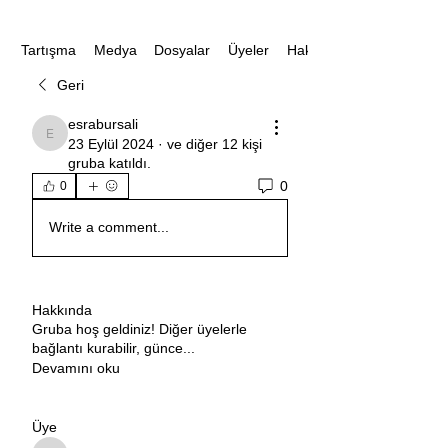
Medya
Dosyalar
Üyeler
Hakkında
Tartışma
Geri
esrabursali
esrabursali
23 Eylül 2024
·
ve
diğer 12 kişi
gruba katıldı.
0
0
Write a comment...
Hakkında
Gruba hoş geldiniz! Diğer üyelerle
bağlantı kurabilir, günce
...
Devamını oku
Üye