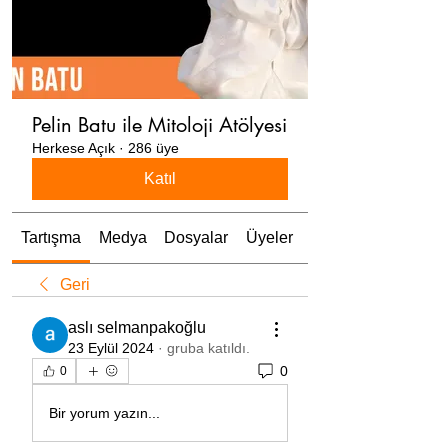
Pelin Batu ile Mitoloji Atölyesi
Herkese Açık
·
286 üye
Katıl
Tartışma
Medya
Dosyalar
Üyeler
Hakkında
Geri
aslı selmanpakoğlu
23 Eylül 2024
·
gruba katıldı.
0
0
Bir yorum yazın...