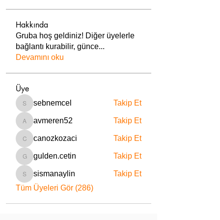
Hakkında
Gruba hoş geldiniz! Diğer üyelerle
bağlantı kurabilir, günce
...
Devamını oku
Üye
sebnemcel
Takip Et
sebnemcel
avmeren52
Takip Et
avmeren52
canozkozaci
Takip Et
canozkozaci
gulden.cetin
Takip Et
gulden.cetin
sismanaylin
Takip Et
sismanaylin
Tüm Üyeleri Gör (286)