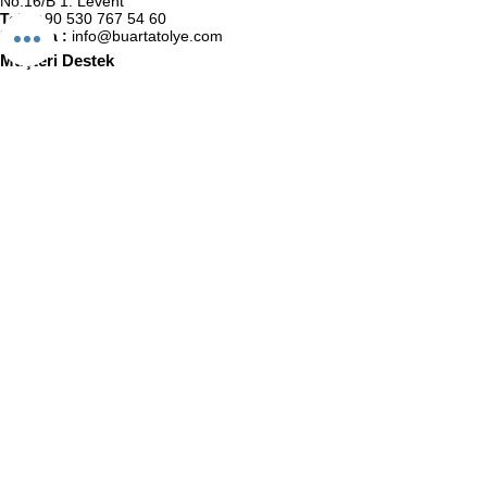
No:16/B 1. Levent
Tel :
+90 530 767 54 60
E-Posta :
info@buartatolye.com
Müşteri Destek
Biz (Atölye)
Satış Sözleşmesi
Kullanıcı Sözleşmesi
KVKK Politikası
Gizlilik Politikası
İletişim
BuaRt Markaları
BuaRt Sanat
BuaRt Kulüp
E-Bülten Abonelik
Adınız Soyadınız
E-posta
Telefon