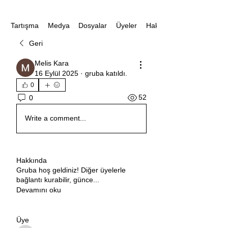
Medya
Dosyalar
Üyeler
Hakkında
Tartışma
Geri
Melis Kara
16 Eylül 2025
·
gruba katıldı.
0
52
0
Write a comment...
Hakkında
Gruba hoş geldiniz! Diğer üyelerle
bağlantı kurabilir, günce
...
Devamını oku
Üye