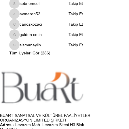
sebnemcel
Takip Et
sebnemcel
avmeren52
Takip Et
avmeren52
canozkozaci
Takip Et
canozkozaci
gulden.cetin
Takip Et
gulden.cetin
sismanaylin
Takip Et
sismanaylin
Tüm Üyeleri Gör (286)
BUART SANATSAL VE KÜLTÜREL FAALİYETLER
ORGANİZASYON LİMİTED ŞİRKETİ
Adres :
Levazım Mah. Levazım Sitesi H3 Blok