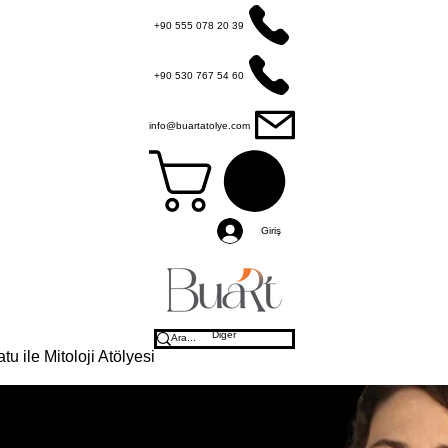
+90 555 078 20 39
+90 530 767 54 60
info@buartatolye.com
Giriş
Diğer
tu ile Mitoloji Atölyesi