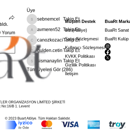
Üye
sebnemcel
Takip Et
Müşteri Destek
BuaRt Marka
sebnemcel
ıldı.
avmeren52
Takip Et
Biz (Atölye)
BuaRt Sanat
0 Yorum
avmeren52
Satış Sözleşmesi
BuaRt Kulüp
canozkozaci
Takip Et
canozkozaci
Kullanıcı Sözleşmesi
gulden.cetin
Takip Et
gulden.cetin
KVKK Politikası
sismanaylin
Takip Et
sismanaylin
Gizlilik Politikası
Tüm Üyeleri Gör (286)
İletişim
LER ORGANİZASYON LİMİTED ŞİRKETİ
 No:16/B 1. Levent
© 2023 Buart Atölye. Tüm Hakları Saklıdır.