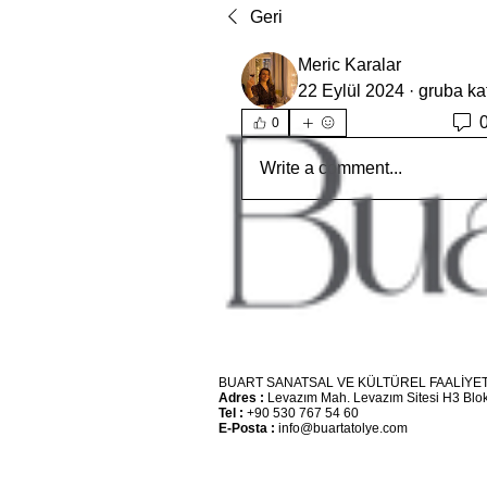
Geri
Meric Karalar
22 Eylül 2024
·
gruba kat
0
Write a comment...
BUART SANATSAL VE KÜLTÜREL FAALİYET
Adres :
Levazım Mah. Levazım Sitesi H3 Blok
Tel :
+90 530 767 54 60
E-Posta :
info@buartatolye.com