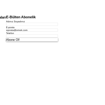
E-Bülten Abonelik
ları
Adınız Soyadınız
E-posta
Telefon
Abone Ol!