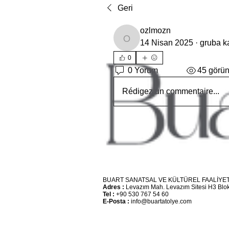
Geri
ozlmozn
ozlmozn
14 Nisan 2025
·
gruba ka
0
0 Yorum
45 görü
Rédigez un commentaire...
BUART SANATSAL VE KÜLTÜREL FAALİYET
Adres :
Levazım Mah. Levazım Sitesi H3 Blok
Tel :
+90 530 767 54 60
E-Posta :
info@buartatolye.com