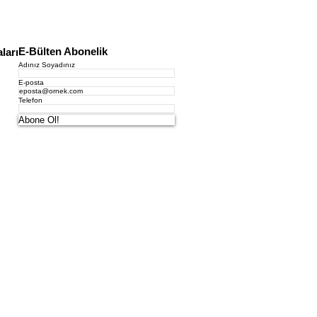
E-Bülten Abonelik
ları
Adınız Soyadınız
E-posta
Telefon
Abone Ol!