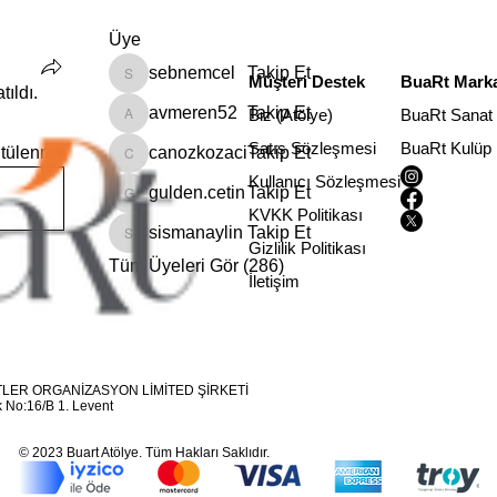
Üye
sebnemcel
Takip Et
Müşteri Destek
BuaRt Marka
sebnemcel
tıldı.
avmeren52
Takip Et
Biz (Atölye)
BuaRt Sanat
avmeren52
Satış Sözleşmesi
BuaRt Kulüp
ntülenme
canozkozaci
Takip Et
canozkozaci
Kullanıcı Sözleşmesi
gulden.cetin
Takip Et
gulden.cetin
KVKK Politikası
sismanaylin
Takip Et
sismanaylin
Gizlilik Politikası
Tüm Üyeleri Gör (286)
İletişim
LER ORGANİZASYON LİMİTED ŞİRKETİ
 No:16/B 1. Levent
© 2023 Buart Atölye. Tüm Hakları Saklıdır.