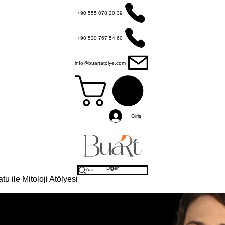
+90 555 078 20 39
+90 530 767 54 60
info@buartatolye.com
Giriş
Diğer
tu ile Mitoloji Atölyesi