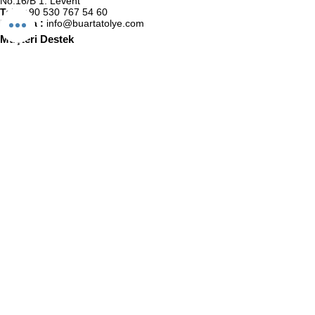
No:16/B 1. Levent
Tel :
+90 530 767 54 60
E-Posta :
info@buartatolye.com
Müşteri Destek
Biz (Atölye)
Satış Sözleşmesi
Kullanıcı Sözleşmesi
KVKK Politikası
Gizlilik Politikası
İletişim
BuaRt Markaları
BuaRt Sanat
BuaRt Kulüp
E-Bülten Abonelik
Adınız Soyadınız
E-posta
Telefon