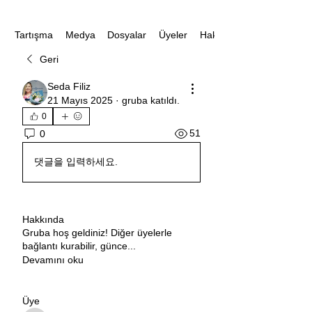
Medya
Dosyalar
Üyeler
Hakkında
Tartışma
Geri
Seda Filiz
21 Mayıs 2025
·
gruba katıldı.
0
51
0
댓글을 입력하세요.
Hakkında
Gruba hoş geldiniz! Diğer üyelerle
bağlantı kurabilir, günce
...
Devamını oku
Üye