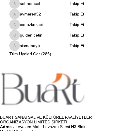
sebnemcel
Takip Et
sebnemcel
avmeren52
Takip Et
avmeren52
canozkozaci
Takip Et
canozkozaci
gulden.cetin
Takip Et
gulden.cetin
sismanaylin
Takip Et
sismanaylin
Tüm Üyeleri Gör (286)
BUART SANATSAL VE KÜLTÜREL FAALİYETLER
ORGANİZASYON LİMİTED ŞİRKETİ
Adres :
Levazım Mah. Levazım Sitesi H3 Blok