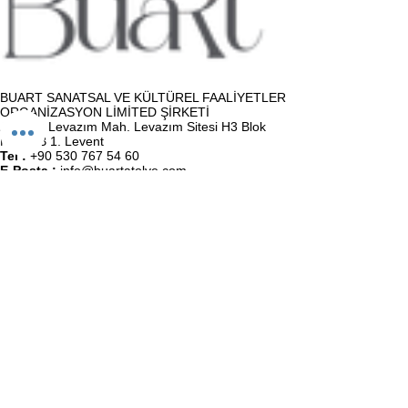
BUART SANATSAL VE KÜLTÜREL FAALİYETLER
ORGANİZASYON LİMİTED ŞİRKETİ
Adres :
Levazım Mah. Levazım Sitesi H3 Blok
No:16/B 1. Levent
Tel :
+90 530 767 54 60
E-Posta :
info@buartatolye.com
Müşteri Destek
Biz (Atölye)
Satış Sözleşmesi
Kullanıcı Sözleşmesi
KVKK Politikası
Gizlilik Politikası
İletişim
BuaRt Markaları