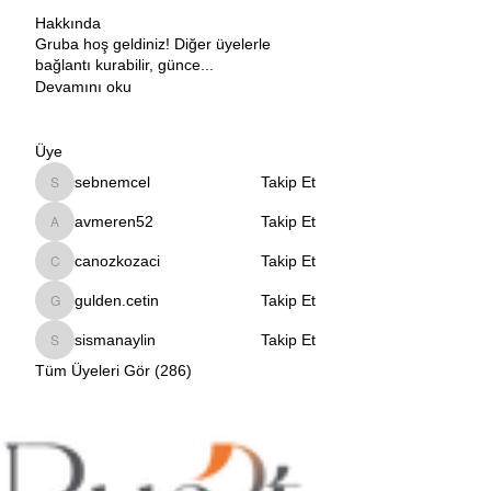
Hakkında
Gruba hoş geldiniz! Diğer üyelerle
bağlantı kurabilir, günce
...
Devamını oku
Üye
sebnemcel
Takip Et
sebnemcel
avmeren52
Takip Et
avmeren52
canozkozaci
Takip Et
canozkozaci
gulden.cetin
Takip Et
gulden.cetin
sismanaylin
Takip Et
sismanaylin
Tüm Üyeleri Gör (286)