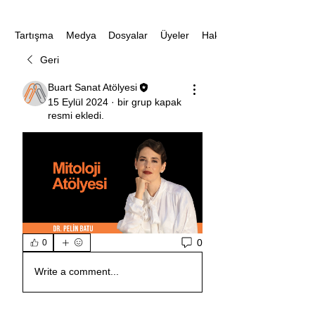
Medya
Dosyalar
Üyeler
Hakkında
Tartışma
Geri
Buart Sanat Atölyesi
15 Eylül 2024
·
bir grup kapak
resmi ekledi.
0
0
Write a comment...