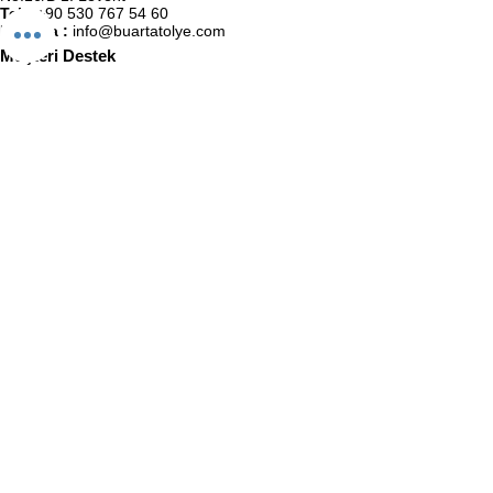
Tel :
+90 530 767 54 60
E-Posta :
info@buartatolye.com
Müşteri Destek
Biz (Atölye)
Satış Sözleşmesi
Kullanıcı Sözleşmesi
KVKK Politikası
Gizlilik Politikası
İletişim
BuaRt Markaları
BuaRt Sanat
BuaRt Kulüp
E-Bülten Abonelik
Adınız Soyadınız
E-posta
Telefon
Abone Ol!