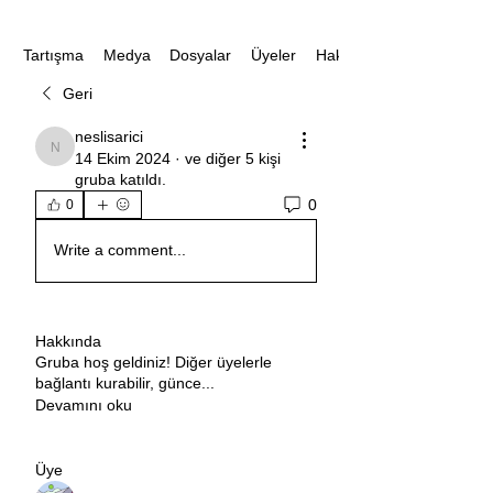
Medya
Dosyalar
Üyeler
Hakkında
Tartışma
Geri
neslisarici
neslisarici
14 Ekim 2024
·
ve
diğer 5 kişi
gruba katıldı.
0
0
Write a comment...
Hakkında
Gruba hoş geldiniz! Diğer üyelerle
bağlantı kurabilir, günce
...
Devamını oku
Üye