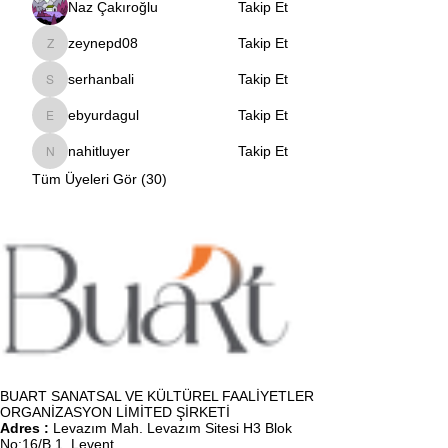
Naz Çakıroğlu
Takip Et
zeynepd08
Takip Et
zeynepd08
serhanbali
Takip Et
serhanbali
ebyurdagul
Takip Et
ebyurdagul
nahitluyer
Takip Et
nahitluyer
Tüm Üyeleri Gör (30)
BUART SANATSAL VE KÜLTÜREL FAALİYETLER
ORGANİZASYON LİMİTED ŞİRKETİ
Adres :
Levazım Mah. Levazım Sitesi H3 Blok
No:16/B 1. Levent