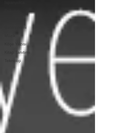
İspanyolca
Psikoloji
Sinema
Gastronomi
Müzik
Köşe Yazısı
Kitap Tanıtımı
Teknoloji