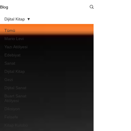
Blog
Dijital Kitap
Tümü
Mario Levi
Yazı Atölyesi
Edebiyat
Sanat
Dijital Kitap
Gezi
Dijital Sanat
Buart Sanat
Atölyesi
Diksiyon
Felsefe
Kitap Kulübü