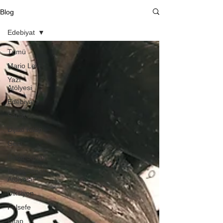
Blog
Edebiyat
Tümü
Mario Levi
Yazı
Atölyesi
Edebiyat
Sanat
Dijital Kitap
Gezi
Dijital Sanat
Buart Sanat
Atölyesi
Diksiyon
Felsefe
Kitap