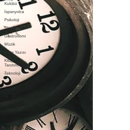
Kulübü
İspanyolca
Psikoloji
Sinema
Gastronomi
Müzik
Köşe Yazısı
Kitap
Tanıtımı
Teknoloji