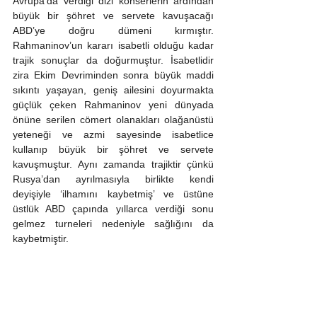
Avrupa’da verdiği dizi konserlerin ardından 
büyük bir şöhret ve servete kavuşacağı 
ABD’ye doğru dümeni kırmıştır. 
Rahmaninov’un kararı isabetli olduğu kadar 
trajik sonuçlar da doğurmuştur. İsabetlidir 
zira Ekim Devriminden sonra büyük maddi 
sıkıntı yaşayan, geniş ailesini doyurmakta 
güçlük çeken Rahmaninov yeni dünyada 
önüne serilen cömert olanakları olağanüstü 
yeteneği ve azmi sayesinde isabetlice 
kullanıp büyük bir şöhret ve servete 
kavuşmuştur. Aynı zamanda trajiktir çünkü 
Rusya’dan ayrılmasıyla birlikte kendi 
deyişiyle ‘ilhamını kaybetmiş’ ve üstüne 
üstlük ABD çapında yıllarca verdiği sonu 
gelmez turneleri nedeniyle sağlığını da 
kaybetmiştir. 