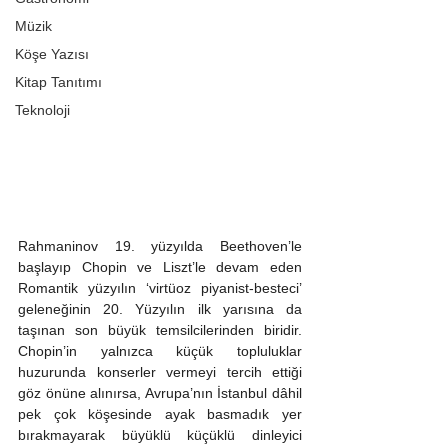
Müzik
Köşe Yazısı
Kitap Tanıtımı
Teknoloji
Rahmaninov 19. yüzyılda Beethoven’le 
başlayıp Chopin ve Liszt’le devam eden 
Romantik yüzyılın ‘virtüoz piyanist-besteci’ 
geleneğinin 20. Yüzyılın ilk yarısına da 
taşınan son büyük temsilcilerinden biridir. 
Chopin’in yalnızca küçük topluluklar 
huzurunda konserler vermeyi tercih ettiği 
göz önüne alınırsa, Avrupa’nın İstanbul dâhil 
pek çok köşesinde ayak basmadık yer 
bırakmayarak büyüklü küçüklü dinleyici 