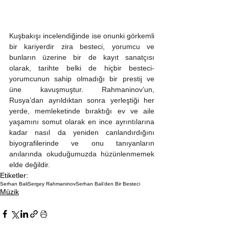
Kuşbakışı incelendiğinde ise onunki görkemli 
bir kariyerdir zira besteci, yorumcu ve 
bunların üzerine bir de kayıt sanatçısı 
olarak, tarihte belki de hiçbir besteci-
yorumcunun sahip olmadığı bir prestij ve 
üne kavuşmuştur. Rahmaninov’un, 
Rusya’dan ayrıldıktan sonra yerleştiği her 
yerde, memleketinde bıraktığı ev ve aile 
yaşamını somut olarak en ince ayrıntılarına 
kadar nasıl da yeniden canlandırdığını 
biyografilerinde ve onu tanıyanların 
anılarında okuduğumuzda hüzünlenmemek 
elde değildir.
Etiketler:
Serhan Bali
Sergey Rahmaninov
Serhan Bali’den Bir Besteci
Müzik