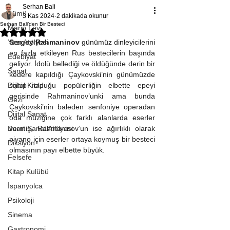
Serhan Bali
Tümü
3 Kas 2024
2 dakikada okunur
Serhan Bali’den Bir Besteci
Mario Levi
5 üzerinden NaN yıldız
Yazı Atölyesi
Sergey Rahmaninov
 günümüz dinleyicilerini 
en fazla etkileyen Rus bestecilerin başında 
Edebiyat
geliyor. İdolü bellediği ve öldüğünde derin bir 
Sanat
kedere kapıldığı Çaykovski’nin günümüzde 
Dijital Kitap
sahip olduğu popülerliğin elbette epeyi 
gerisinde Rahmaninov’unki ama bunda 
Gezi
Çaykovski’nin baleden senfoniye operadan 
Dijital Sanat
oda müziğine çok farklı alanlarda eserler 
Buart Sanat Atölyesi
vermiş, Rahmaninov’un ise ağırlıklı olarak 
piyano için eserler ortaya koymuş bir besteci 
Diksiyon
olmasının payı elbette büyük.
Felsefe
Kitap Kulübü
İspanyolca
Psikoloji
Sinema
Gastronomi