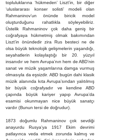
topluluklarına ‘hükmeden’ Liszt’in, bir diğer 
‘uluslararası konser solisti’ modeli olan 
Rahmaninov’un önünde biricik model 
oluşturduğunu rahatlıkla söyleyebiliriz. 
Üstelik Rahmaninov çok daha geniş bir 
coğrafyaya hükmetmiş olmak bakımından 
Liszt’in önündedir zira Rus besteci ne de 
olsa büyük teknolojik gelişmelerin yaşandığı, 
seyahatlerin kolaylaştığı bir 20. yüzyıl 
insanıdır ve hem Avrupa’nın hem de ABD’nin 
sanat ve müzik yaşamlarına damga vurmuş 
olmasıyla da eşsizdir. ABD bugün dahi klasik 
müzik alanında kıta Avrupa’sından yalıtılmış 
bir büyük coğrafyadır ve kendine ABD 
çapında büyük kariyer yapıp Avrupa’da 
esamisi okunmayan nice büyük sanatçı 
vardır (Bunun tersi de doğrudur).
1873 doğumlu Rahmaninov çok sevdiği 
anayurdu Rusya’ya 1917 Ekim devrimi 
patlayınca veda etmek zorunda kalmış ve 