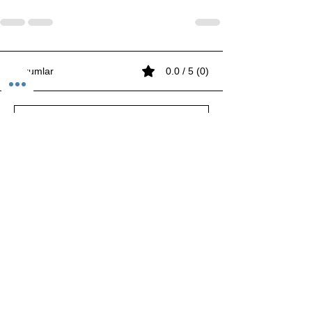
Yorumlar
0.0 / 5 (0)
Yorum yapın ve puanlayın...
BUART SANATSAL VE KÜLTÜREL FAALİYETLER
ORGANİZASYON LİMİTED ŞİRKETİ