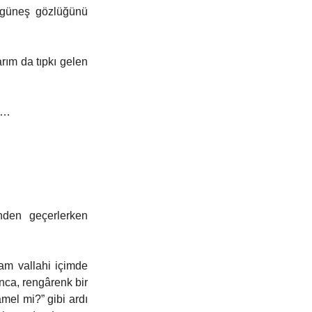
 güneş gözlüğünü 
ım da tıpkı gelen 
ı… 
den geçerlerken 
m vallahi içimde 
nca, rengârenk bir 
el mi?” gibi ardı 