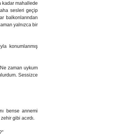
na kadar mahallede 
aha sesleri geçip 
ar balkonlarından 
zaman yalnızca bir 
yla konumlanmış 
r. Ne zaman uykum 
ulurdum. Sessizce 
ını bense annemi 
ehir gibi acırdı. 
?” 