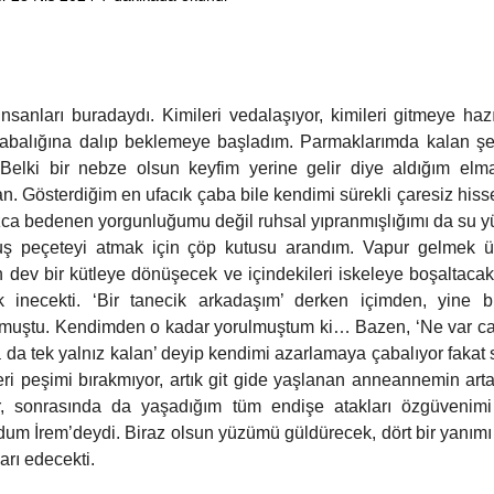
Psikoloji
Sinema
Gastronomi
Müzik
Köşe Yazısı
nsanları buradaydı. Kimileri vedalaşıyor, kimileri gitmeye hazı
labalığına dalıp beklemeye başladım. Parmaklarımda kalan şeke
 Belki bir nebze olsun keyfim yerine gelir diye aldığım elm
an. Gösterdiğim en ufacık çaba bile kendimi sürekli çaresiz hiss
zca bedenen yorgunluğumu değil ruhsal yıpranmışlığımı da su yü
ş peçeteyi atmak için çöp kutusu arandım. Vapur gelmek ü
 dev bir kütleye dönüşecek ve içindekileri iskeleye boşaltacaktı
k inecekti. ‘Bir tanecik arkadaşım’ derken içimden, yine 
lmuştu. Kendimden o kadar yorulmuştum ki… Bazen, ‘Ne var canı
 da tek yalnız kalan’ deyip kendimi azarlamaya çabalıyor fakat s
i peşimi bırakmıyor, artık git gide yaşlanan anneannemin artan s
, sonrasında da yaşadığım tüm endişe atakları özgüvenimi 
dum İrem’deydi. Biraz olsun yüzümü güldürecek, dört bir yanımı s
arı edecekti.