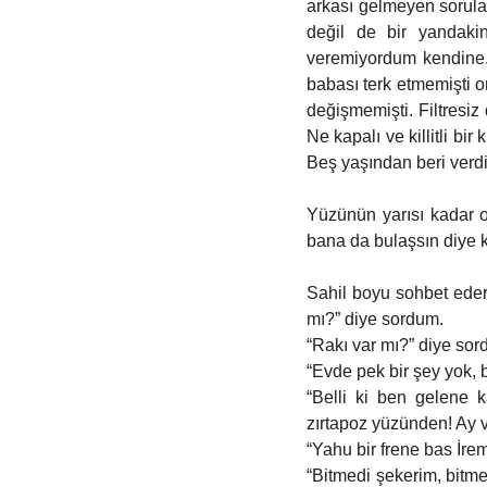
arkası gelmeyen sorula
değil de bir yandakin
veremiyordum kendine.
babası terk etmemişti o
değişmemişti. Filtresiz 
Ne kapalı ve killitli b
Beş yaşından beri verdiğ
Yüzünün yarısı kadar ol
bana da bulaşsın diye k
Sahil boyu sohbet eder
mı?” diye sordum. 
“Rakı var mı?” diye sord
“Evde pek bir şey yok, b
“Belli ki ben gelene k
zırtapoz yüzünden! Ay v
“Yahu bir frene bas İrem.
“Bitmedi şekerim, bitm