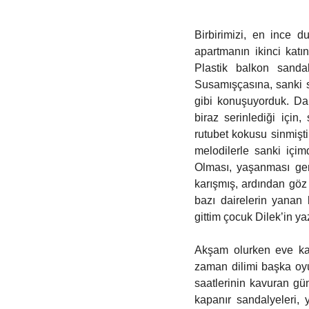
Birbirimizi, en ince d
apartmanın ikinci katı
Plastik balkon sandal
Susamışçasına, sanki 
gibi konuşuyorduk. Da
biraz serinlediği için,
rutubet kokusu sinmişt
melodilerle sanki içim
Olması, yaşanması ger
karışmış, ardından göz 
bazı dairelerin yanan l
gittim çocuk Dilek’in y
Akşam olurken eve kaç
zaman dilimi başka oy
saatlerinin kavuran gün
kapanır sandalyeleri, y