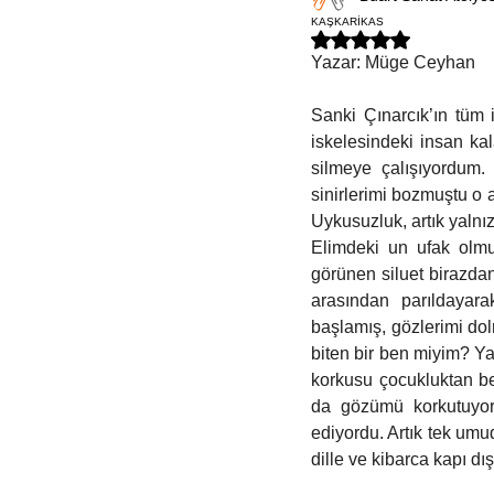
Felsefe
Kitap Kulübü
İspanyolca
KAŞKARİKAS
5 üzerinden NaN yıldız
Yazar: Müge Ceyhan
Sanki Çınarcık’ın tüm i
iskelesindeki insan ka
silmeye çalışıyordum.
sinirlerimi bozmuştu o 
Uykusuzluk, artık yalnı
Elimdeki un ufak olmu
görünen siluet birazdan
arasından parıldayara
başlamış, gözlerimi do
biten bir ben miyim? Ya
korkusu çocukluktan ber
da gözümü korkutuyor
ediyordu. Artık tek umu
dille ve kibarca kapı dış