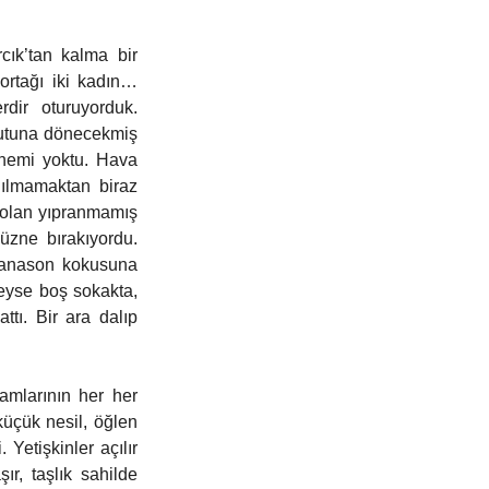
cık’tan kalma bir 
ortağı iki kadın… 
dir oturuyorduk. 
utuna dönecekmiş 
nemi yoktu. Hava 
nılmamaktan biraz 
dolan yıpranmamış 
üzne bırakıyordu. 
 anason kokusuna 
eyse boş sokakta, 
tı. Bir ara dalıp 
mlarının her her 
çük nesil, öğlen 
etişkinler açılır 
r, taşlık sahilde 