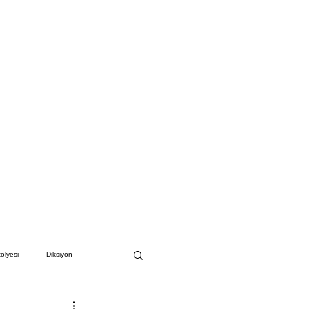
ölyesi
Diksiyon