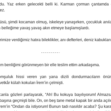
yordu. Yaz erken gelecekti belli ki. Karman çorman çantamda
ez. 
üsü, şimdi kocaman olmuş, iskeleye yanaşırken, çocukluk anılar
n belleğime yavaş yavaş akın etmeye başlamışlardı. 
rimize verdiğimiz hatıra bileklikler, anı defterleri, deniz kabuklar
üm benliğimi görünmeyen bir elle teslim ettim arkadaşıma.
mşuluk hissi veren yan yana dizili dondurmacıların önün
etkâr külah kokuları İrem’in çelmişti.
anla gözleri parlayarak, “Ah! Bu kokuya bayılıyorum! Almazsa
 başına geçmişti bile. On, on beş tane metal kapak bir anda açılı
İrem’in “Ondan da istiyorum! Bunun tadı nasıldır acaba? Şu karam