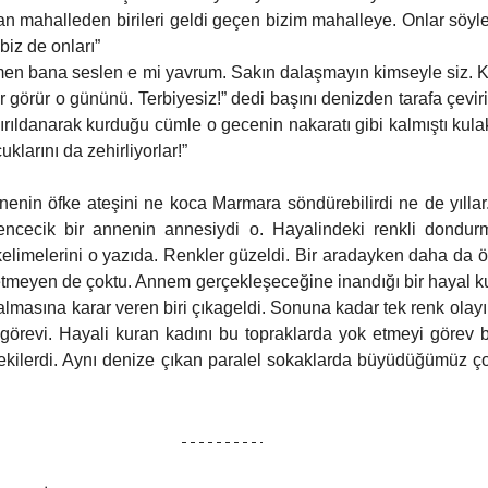
n mahalleden birileri geldi geçen bizim mahalleye. Onlar söyle
biz de onları” 
men bana seslen e mi yavrum. Sakın dalaşmayın kimseyle siz. Ku
görür o gününü. Terbiyesiz!” dedi başını denizden tarafa çeviri
ırıldanarak kurduğu cümle o gecenin nakaratı gibi kalmıştı kul
uklarını da zehirliyorlar!” 
nenin öfke ateşini ne koca Marmara söndürebilirdi ne de yıllar.
encecik bir annenin annesiydi o. Hayalindeki renkli dondurma
elimelerini o yazıda. Renkler güzeldi. Bir aradayken daha da öze
meyen de çoktu. Annem gerçekleşeceğine inandığı bir hayal ku
lmasına karar veren biri çıkageldi. Sonuna kadar tek renk olayı 
örevi. Hayali kuran kadını bu topraklarda yok etmeyi görev bil
kilerdi. Aynı denize çıkan paralel sokaklarda büyüdüğümüz çoc