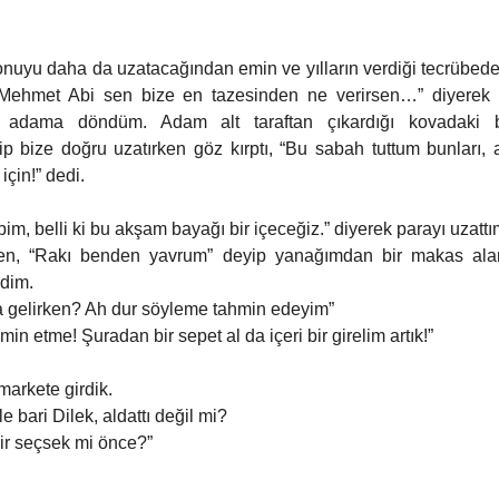
uyu daha da uzatacağından emin ve yılların verdiği tecrübede
Mehmet Abi sen bize en tazesinden ne verirsen…” diyerek t
ki adama döndüm. Adam alt taraftan çıkardığı kovadaki ba
ip bize doğru uzatırken göz kırptı, “Bu sabah tuttum bunları, af
için!” dedi. 
m, belli ki bu akşam bayağı bir içeceğiz.” diyerek parayı uzattı
ken, “Rakı benden yavrum” deyip yanağımdan bir makas alan
dim. 
a gelirken? Ah dur söyleme tahmin edeyim” 
in etme! Şuradan bir sepet al da içeri bir girelim artık!” 
arkete girdik. 
e bari Dilek, aldattı değil mi? 
nir seçsek mi önce?” 