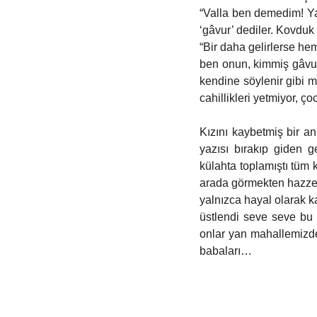
“Valla ben demedim! Ya
‘gâvur’ dediler. Kovduk 
“Bir daha gelirlerse he
ben onun, kimmiş gâvur 
kendine söylenir gibi m
cahillikleri yetmiyor, çoc
Kızını kaybetmiş bir an
yazısı bırakıp giden g
külahta toplamıştı tüm k
arada görmekten hazzet
yalnızca hayal olarak ka
üstlendi seve seve bu g
onlar yan mahallemizde
babaları… 