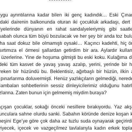
uygu ayrıntılarına kadar bilen iki genç kadındık… Eski Çınar
ndaki dairenin balkonunda oturan iki çocukluk arkadaşı, dert 
yelerinde dünyanın en rahat sandalyeleriymiş gibi saatler
sabah olunca tüm büyü bozulacak ve her şey bir anda toz bul
ha saat dokuz bile olmamıştı oysaki… Kaçıncı kadehti, hiç ö
 sırtımıza el örmesi şallardan getirdim bir ara. Aylardır kulla
i üzerlerine. Yine de hoşuma gitmişti bu eski koku. Kulağıma 
deki tüm kasvet de yavaş yavaş azalıp, yerini, yerinde bir h
eken bir hüzündü bu. Beklentisiz, ağırbaşlı bir hüzün, ilkin
pınarlarıma doluvermişti. Henüz yazlıkçıların gelmediği, nered
ambaları sohbetlerinin sessiz dinleyicilerimiz olduğunu hatırlat
azlarına. Zaten bunun için gelmemiş miydim buraya? 
ışan çocuklar, sokağı önceki nesillere bırakıyordu. Yaz akşa
unculara sahne olurdu sanki. Sabahın köründe denize koşan kü
eşini Ege’ye göre çok daha az tuzlu suda oynayarak geçirirdi. Y
iyecek, içecek ve vazgeçilmez tavlalarıyla kadın erkek toplaşı