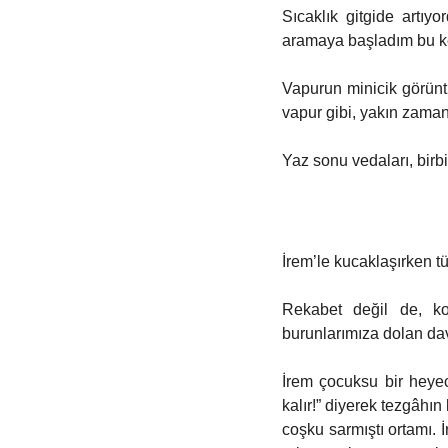
Sıcaklık gitgide artı
aramaya başladım bu k
Vapurun minicik görünt
vapur gibi, yakın zama
Yaz sonu vedaları, birbi
İrem’le kucaklaşırken t
Rekabet değil de, ko
burunlarımıza dolan dav
İrem çocuksu bir heyec
kalır!” diyerek tezgâhın
coşku sarmıştı ortamı. 