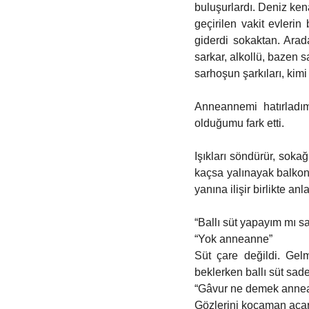
buluşurlardı. Deniz kena
geçirilen vakit evleri
giderdi sokaktan. Arad
sarkar, alkollü, bazen s
sarhoşun şarkıları, kimi
Anneannemi hatırladı
olduğumu fark etti. 
Işıkları söndürür, soka
kaçsa yalınayak balkona
yanına ilişir birlikte anl
“Ballı süt yapayım mı 
“Yok anneanne” 
Süt çare değildi. Gel
beklerken ballı süt sade
“Gâvur ne demek anne
Gözlerini kocaman açar