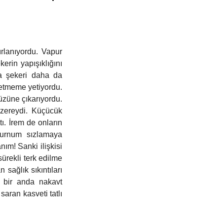
Kitap Tanıtımı
Teknoloji
rlanıyordu. Vapur 
rin yapışıklığını 
a şekeri daha da 
etmeme yetiyordu. 
züne çıkarıyordu. 
zereydi. Küçücük 
. İrem de onların 
burnum sızlamaya 
m! Sanki ilişkisi 
ürekli terk edilme 
ağlık sıkıntıları 
bir anda nakavt 
aran kasveti tatlı 