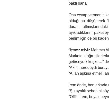
baktı bana. 
Ona cevap vermenin kon
olduğunu düşünerek “
duran, altmışlarında
ayıkladıklarını paketley
benim için de bir kadeh 
“İçmez miyiz Mehmet Abi
Markete doğru ilerler
getirseydik keşke…” de
“Aklın neredeydi buray
“Allah aşkına etme! Tahm
İrem önde, ben arkada m
“Şu ayrılık sebebini söyl
“Offf!!! İrem, beyaz pey