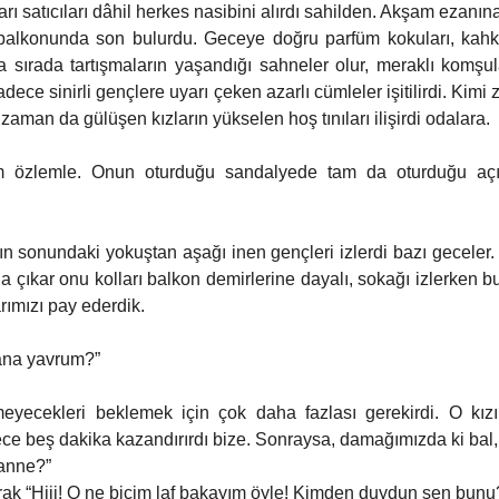
rı satıcıları dâhil herkes nasibini alırdı sahilden. Akşam ezanı
n balkonunda son bulurdu. Geceye doğru parfüm kokuları, kahk
a sırada tartışmaların yaşandığı sahneler olur, meraklı komşul
adece sinirli gençlere uyarı çeken azarlı cümleler işitilirdi. Kimi 
 zaman da gülüşen kızların yükselen hoş tınıları ilişirdi odalara. 
m özlemle. Onun oturduğu sandalyede tam da oturduğu açı
ğın sonundaki yokuştan aşağı inen gençleri izlerdi bazı gecele
 çıkar onu kolları balkon demirlerine dayalı, sokağı izlerken b
arımızı pay ederdik. 
sana yavrum?” 
meyecekleri beklemek için çok daha fazlası gerekirdi. O kız
ce beş dakika kazandırırdı bize. Sonraysa, damağımızda ki bal, z
anne?” 
ak “Hiii! O ne biçim laf bakayım öyle! Kimden duydun sen bunu