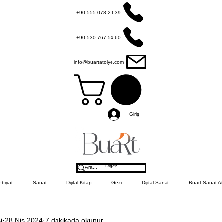
+90 555 078 20 39
+90 530 767 54 60
info@buartatolye.com
Giriş
Diğer
ebiyat
Sanat
Dijital Kitap
Gezi
Dijital Sanat
Buart Sanat At
i
28 Nis 2024
7 dakikada okunur