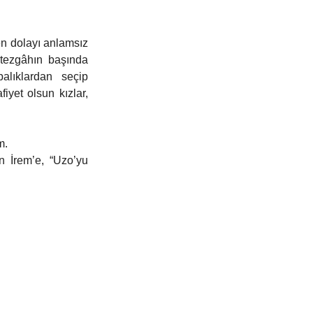
n dolayı anlamsız 
ezgâhın başında 
lıklardan seçip 
iyet olsun kızlar, 
m. 
 İrem’e, “Uzo’yu 