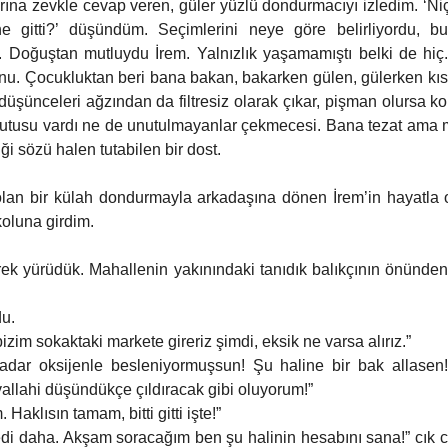
rına zevkle cevap veren, güler yüzlü dondurmacıyı izledim. ‘Ni
e gitti?’ düşündüm. Seçimlerini neye göre belirliyordu, b
 Doğuştan mutluydu İrem. Yalnızlık yaşamamıştı belki de hiç.
nu. Çocukluktan beri bana bakan, bakarken gülen, gülerken kısıl
düşünceleri ağzından da filtresiz olarak çıkar, pişman olursa kol
ir kutusu vardı ne de unutulmayanlar çekmecesi. Bana tezat ama m
i sözü halen tutabilen bir dost. 
an bir külah dondurmayla arkadaşına dönen İrem’in hayatla olan
oluna girdim. 
ek yürüdük. Mahallenin yakınındaki tanıdık balıkçının önünden
u. 
izim sokaktaki markete gireriz şimdi, eksik ne varsa alırız.” 
adar oksijenle besleniyormuşsun! Şu haline bir bak allasen! 
allahi düşündükçe çıldıracak gibi oluyorum!” 
 Haklısın tamam, bitti gitti işte!” 
edi daha. Akşam soracağım ben şu halinin hesabını sana!” cık c