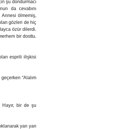
çin şu dondurmacı 
unun da cevabını 
 Annesi ölmemiş, 
an gözleri de hiç 
ayca özür dilerdi. 
erhem bir dosttu. 
 esprili ilişkisi 
 geçerken “Alalım 
Hayır, bir de şu 
ıklanarak yan yan 