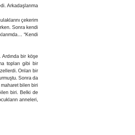
di. Arkadaşlarıma 
laklarını çekerim 
rken. Sonra kendi 
aklarımda… “Kendi 
 Ardında bir köşe 
 topları gibi bir 
llerdi. Onları bir 
rmuştu. Sonra da 
maharet bilen biri 
en biri. Belki de 
ukların anneleri, 