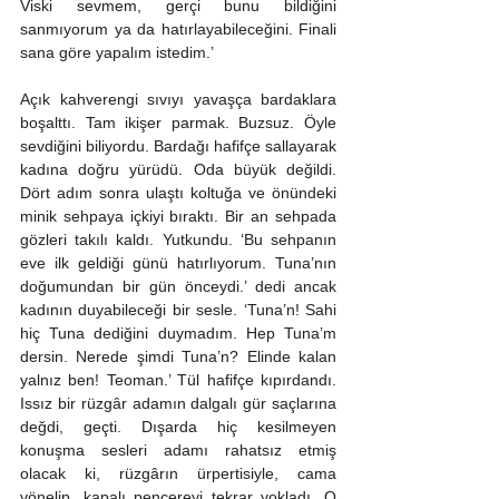
Viski sevmem, gerçi bunu bildiğini 
sanmıyorum ya da hatırlayabileceğini. Finali 
sana göre yapalım istedim.’ 
Açık kahverengi sıvıyı yavaşça bardaklara 
boşalttı. Tam ikişer parmak. Buzsuz. Öyle 
sevdiğini biliyordu. Bardağı hafifçe sallayarak 
kadına doğru yürüdü. Oda büyük değildi. 
Dört adım sonra ulaştı koltuğa ve önündeki 
minik sehpaya içkiyi bıraktı. Bir an sehpada 
gözleri takılı kaldı. Yutkundu. ‘Bu sehpanın 
eve ilk geldiği günü hatırlıyorum. Tuna’nın 
doğumundan bir gün önceydi.’ dedi ancak 
kadının duyabileceği bir sesle. ‘Tuna’n! Sahi 
hiç Tuna dediğini duymadım. Hep Tuna’m 
dersin. Nerede şimdi Tuna’n? Elinde kalan 
yalnız ben! Teoman.’ Tül hafifçe kıpırdandı. 
Issız bir rüzgâr adamın dalgalı gür saçlarına 
değdi, geçti. Dışarda hiç kesilmeyen 
konuşma sesleri adamı rahatsız etmiş 
olacak ki, rüzgârın ürpertisiyle, cama 
yönelip, kapalı pencereyi tekrar yokladı. O 