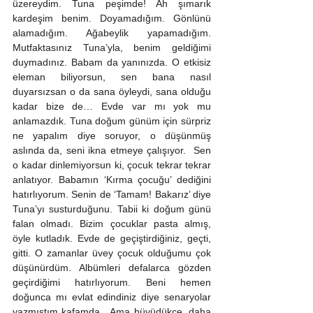
üzereydim. Tuna peşimde! Ah şımarık 
kardeşim benim. Doyamadığım. Gönlünü 
alamadığım. Ağabeylik yapamadığım. 
Mutfaktasınız Tuna’yla, benim geldiğimi 
duymadınız. Babam da yanınızda. O etkisiz 
eleman biliyorsun, sen bana nasıl 
duyarsızsan o da sana öyleydi, sana olduğu 
kadar bize de… Evde var mı yok mu 
anlamazdık. Tuna doğum günüm için sürpriz 
ne yapalım diye soruyor, o düşünmüş 
aslında da, seni ikna etmeye çalışıyor.  Sen 
o kadar dinlemiyorsun ki, çocuk tekrar tekrar 
anlatıyor. Babamın ‘Kırma çocuğu’ dediğini 
hatırlıyorum. Senin de ‘Tamam! Bakarız’ diye 
Tuna’yı susturduğunu. Tabii ki doğum günü 
falan olmadı. Bizim çocuklar pasta almış, 
öyle kutladık. Evde de geçiştirdiğiniz, geçti, 
gitti. O zamanlar üvey çocuk olduğumu çok 
düşünürdüm. Albümleri defalarca gözden 
geçirdiğimi hatırlıyorum. Beni hemen 
doğunca mı evlat edindiniz diye senaryolar 
yazmıştım kafamda.  Ama büyüdükçe, daha 