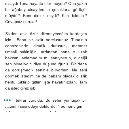
olsaydı Tuna hayatta olur muydu? Ona yakın 
bir ağabey olsaydım, o çocuklarla görüşür 
müydü? Beni dinler miydi? Kim bilebilir? 
Cevapsız sorular! 
Sizden asla özür dilemeyeceğim kardeşim 
için.  Bana siz özür borçlusunuz. Tuna’nın  
cenazesinde dimdik duruşun, metanet 
timsali sakinliğin, ardından bana o uzak 
bakışın, anlamadım mı sanıyorsun, o değil 
sen ölmeliydin diye düşündüğünü. Bir daha 
da görüşmedik seninle biliyorsun. Ne seni 
görmek istedim ne de babam olacak o silik 
herifi. Siktirip gittim işte hayatınızdan. Tam 
da istediğiniz gibi.’ 
Kapı tekrar vuruldu. Bu sefer yumuşak bir 
kadının sesi odayı doldurdu: ‘Teomancığım’ 
Adamın gözleri yumuşadı. ‘Teyze, on dakika 
rica ediyorum. Sonra hazırız.’ 
Kapının dışından istemsiz bir ‘Tamam’ sesi 