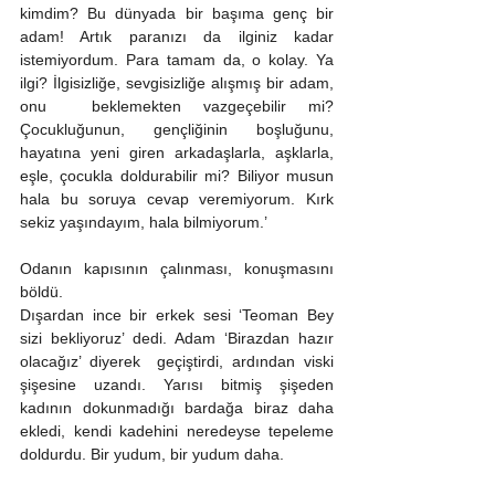
kimdim? Bu dünyada bir başıma genç bir 
adam! Artık paranızı da ilginiz kadar 
istemiyordum. Para tamam da, o kolay. Ya 
ilgi? İlgisizliğe, sevgisizliğe alışmış bir adam, 
onu  beklemekten vazgeçebilir mi? 
Çocukluğunun, gençliğinin boşluğunu, 
hayatına yeni giren arkadaşlarla, aşklarla, 
eşle, çocukla doldurabilir mi? Biliyor musun 
hala bu soruya cevap veremiyorum. Kırk 
sekiz yaşındayım, hala bilmiyorum.’ 
Odanın kapısının çalınması, konuşmasını 
böldü. 
Dışardan ince bir erkek sesi ‘Teoman Bey 
sizi bekliyoruz’ dedi. Adam ‘Birazdan hazır 
olacağız’ diyerek  geçiştirdi, ardından viski 
şişesine uzandı. Yarısı bitmiş şişeden 
kadının dokunmadığı bardağa biraz daha 
ekledi, kendi kadehini neredeyse tepeleme 
doldurdu. Bir yudum, bir yudum daha. 