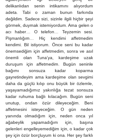
delikanlıdan senin intikamını alıyordum 
adeta. Tabi o zaman bunun farkında 
değildim. Sadece sizi, sizinle ilgili hiçbir şeyi 
görmek, duymak istemiyordum. Ama gelen o 
acı haber… O telefon… Teyzemin sesi. 
Pişmanlığım… Hiç kendimi affetmedim 
kendimi. Bil istiyorum. Önce seni bu kadar 
önemsediğim için affetmedim, sonra ve asıl 
önemli olan Tuna’ya, kardeşime uzak 
duruşum için affetmedim. Bugün seninle 
bağımı sonsuza kadar koparma 
gayretindeyim ama kardeşime olan sevgimi 
daha da güçlü kılıp onu büyük bir özlemle, 
yaşayamadığımız yakınlığa tezat sonsuza 
kadar ruhuma bağlı kılacağım. Bugün seni 
unutup, ondan özür dileyeceğim. Beni 
affetmesini isteyeceğim. O gün neden 
yanında olmadığım için, neden onca yıl 
ağabeylik yapamadığım için, başına 
gelenleri engelleyemediğim için, o kadar çok 
şey için özür borçluyum ki ona. Her şey farklı 