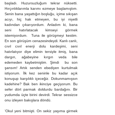
başladı. Huzursuzluğum tekrar nüksetti. 
Hırçınlıklarımla karımı ezmeye başlamıştım. 
Senin bana yaşattığın boşluğu, içime sıkışan 
acıyı, hiç hak etmeyen, bu iyi niyetli 
kadından çıkarıyordum. Anladım ki, bana 
seni hatırlatacak kimseyi görmek 
istemiyordum.  Tuna ile görüşmeyi kestim. 
En son görüşüm cenazesindeydi. Kanlı canlı, 
cıvıl cıvıl enerji dolu kardeşimi, seni 
hatırlatıyor diye elimin tersiyle itmiş, bana 
dargın, ağabeyine kırgın veda bile 
edemeden kaybetmiştim. Şimdi  bu son 
şansım! Artık senden ebediyen kurtulmak 
istiyorum. İlk kez seninle bu kadar açık 
konuşup karşılıklı içeceğiz. Dokunmamışsın 
kadehine? Bak ben ikinciye geçiyorum. Bu 
sefer dört parmak doldurdu bardağını. Bir 
yudumda üçte birini devirdi. Tekrar sessizce 
onu izleyen bakışlara döndü. 
‘Okul yeni bitmişti. On sekiz yaşıma girmek 