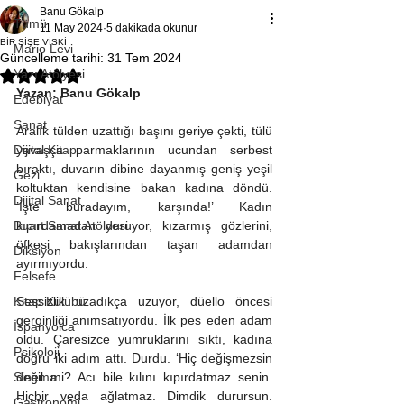
Banu Gökalp
Tümü
11 May 2024
5 dakikada okunur
BİR ŞİŞE VİSKİ
Mario Levi
Güncelleme tarihi:
31 Tem 2024
Yazı Atölyesi
5 üzerinden NaN yıldız
Yazan: Banu Gökalp
Edebiyat
Sanat
Aralık tülden uzattığı başını geriye çekti, tülü 
Dijital Kitap
yavaşça parmaklarının ucundan serbest 
bıraktı, duvarın dibine dayanmış geniş yeşil 
Gezi
koltuktan kendisine bakan kadına döndü. 
Dijital Sanat
’İşte buradayım, karşında!’ Kadın 
Buart Sanat Atölyesi
kıpırdamadan duruyor, kızarmış gözlerini, 
öfkesi bakışlarından taşan adamdan 
Diksiyon
ayırmıyordu. 
Felsefe
Kitap Kulübü
Sessizlik uzadıkça uzuyor, düello öncesi 
gerginliği anımsatıyordu. İlk pes eden adam 
İspanyolca
oldu. Çaresizce yumruklarını sıktı, kadına 
Psikoloji
doğru iki adım attı. Durdu. ‘Hiç değişmezsin 
Sinema
değil mi? Acı bile kılını kıpırdatmaz senin. 
Hiçbir veda ağlatmaz. Dimdik durursun. 
Gastronomi