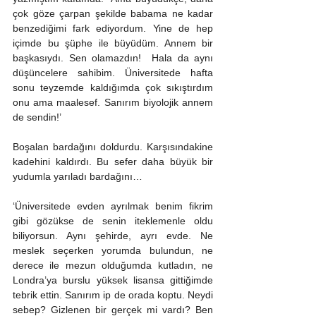
çok göze çarpan şekilde babama ne kadar 
benzediğimi fark ediyordum. Yine de hep 
içimde bu şüphe ile büyüdüm. Annem bir 
başkasıydı. Sen olamazdın!  Hala da aynı 
düşüncelere sahibim. Üniversitede hafta 
sonu teyzemde kaldığımda çok sıkıştırdım 
onu ama maalesef. Sanırım biyolojik annem 
de sendin!’ 
Boşalan bardağını doldurdu. Karşısındakine 
kadehini kaldırdı. Bu sefer daha büyük bir 
yudumla yarıladı bardağını…
‘Üniversitede evden ayrılmak benim fikrim 
gibi gözükse de senin iteklemenle oldu 
biliyorsun. Aynı şehirde, ayrı evde. Ne 
meslek seçerken yorumda bulundun, ne 
derece ile mezun olduğumda kutladın, ne 
Londra’ya burslu yüksek lisansa gittiğimde 
tebrik ettin. Sanırım ip de orada koptu. Neydi 
sebep? Gizlenen bir gerçek mi vardı? Ben 