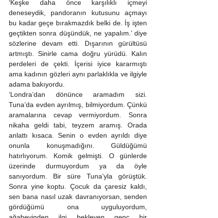
‘Keşke daha önce karşılıklı içmeyi 
deneseydik, pandoranın kutusunu açmayı 
bu kadar geçe bırakmazdık belki de. İş işten 
geçtikten sonra düşündük, ne yapalım.’ diye 
sözlerine devam etti. Dışarının gürültüsü 
artmıştı. Sinirle cama doğru yürüdü. Kalın 
perdeleri de çekti. İçerisi iyice kararmıştı 
ama kadının gözleri aynı parlaklıkla ve ilgiyle 
adama bakıyordu. 
‘Londra’dan dönünce aramadım sizi. 
Tuna’da evden ayrılmış, bilmiyordum. Çünkü 
aramalarına cevap vermiyordum. Sonra 
nikaha geldi tabi, teyzem aramış. Orada 
anlattı kısaca. Senin o evden ayrıldı diye 
onunla konuşmadığını. Güldüğümü 
hatırlıyorum. Komik gelmişti. O günlerde 
üzerinde durmuyordum ya da öyle 
sanıyordum. Bir süre Tuna’yla görüştük. 
Sonra yine koptu. Çocuk da çaresiz kaldı, 
sen bana nasıl uzak davranıyorsan, senden 
gördüğümü ona uyguluyordum, 
ağabeyinden ilgi bekleyen genç bir 