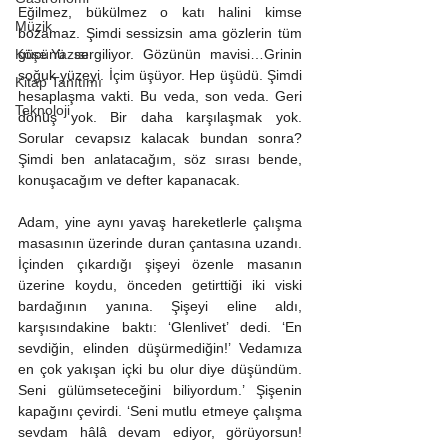
Eğilmez, bükülmez o katı halini kimse 
Müzik
bozamaz. Şimdi sessizsin ama gözlerin tüm 
Köşe Yazısı
gücünü sergiliyor. Gözünün mavisi…Grinin 
soğuk yüzeyi. İçim üşüyor. Hep üşüdü. Şimdi 
Kitap Tanıtımı
hesaplaşma vakti. Bu veda, son veda. Geri 
Teknoloji
dönüş yok. Bir daha karşılaşmak yok. 
Sorular cevapsız kalacak bundan sonra? 
Şimdi ben anlatacağım, söz sırası bende, 
konuşacağım ve defter kapanacak. 
Adam, yine aynı yavaş hareketlerle çalışma 
masasının üzerinde duran çantasına uzandı. 
İçinden çıkardığı şişeyi özenle masanın 
üzerine koydu, önceden getirttiği iki viski 
bardağının yanına. Şişeyi eline aldı, 
karşısındakine baktı: ‘Glenlivet’ dedi. ‘En 
sevdiğin, elinden düşürmediğin!’ Vedamıza 
en çok yakışan içki bu olur diye düşündüm. 
Seni gülümseteceğini biliyordum.’ Şişenin 
kapağını çevirdi. ‘Seni mutlu etmeye çalışma 
sevdam hâlâ devam ediyor, görüyorsun! 