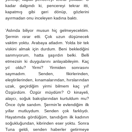
kadar dalgındı ki, pencereyi tekrar itti, 
kapatmış gibi geri dönüp, gözlerini 
ayırmadan onu inceleyen kadına baktı. 
‘Aslında biliyor musun hiç gelmeyecektim. 
Şermin ısrar etti. Çok uzun düşünecek 
vaktim yoktu. Arabaya atladım. Yolda bir tek 
viskini almak için durdum. Beni beklediğini 
sanmıyorum, hatta şaşırdın belki. Belli 
etmezsin ki duygularını anlayabileyim. Kaç 
yıl oldu? Yirmi? Yirmiden sonrasını 
saymadım. Senden, fikirlerinden, 
eleştirilerinden, kınamalarından, hırslarından 
uzak, geçirdiğim yirmi bilmem kaç yıl! 
Özgürdüm. Özgür müydüm? O kinayeli, 
alaycı, soğuk bakışlarından kurtuldum mu? 
Önce öyle sandım. Şermin’le evlendiğim ilk 
yıllar mutluydum. Senden çok farklıydı. 
Hayatımda gördüğüm, tanıdığım ilk kadının 
soğukluğundan, kibrinden eser yoktu. Sonra 
Tuna geldi, senden haberler getirmeye 