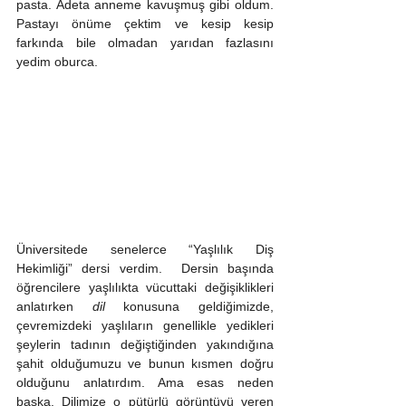
pasta. Adeta anneme kavuşmuş gibi oldum. 
Pastayı önüme çektim ve kesip kesip 
farkında bile olmadan yarıdan fazlasını 
yedim oburca.
Üniversitede senelerce “Yaşlılık Diş 
Hekimliği” dersi verdim.  Dersin başında 
öğrencilere yaşlılıkta vücuttaki değişiklikleri 
anlatırken 
dil 
konusuna geldiğimizde, 
çevremizdeki yaşlıların genellikle yedikleri 
şeylerin tadının değiştiğinden yakındığına 
şahit olduğumuzu ve bunun kısmen doğru 
olduğunu anlatırdım. Ama esas neden 
başka. Dilimize o pütürlü görüntüyü veren 