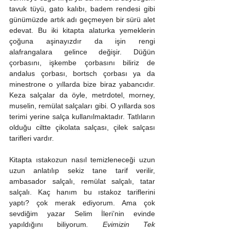
tavuk tüyü, gato kalıbı, badem rendesi gibi 
günümüzde artık adı geçmeyen bir sürü alet 
edevat. Bu iki kitapta alaturka yemeklerin 
çoğuna aşinayızdır da işin rengi 
alafrangalara gelince değişir. Düğün 
çorbasını, işkembe çorbasını biliriz de 
andalus çorbası, bortsch çorbası ya da 
minestrone o yıllarda bize biraz yabancıdır. 
Keza salçalar da öyle, metrdotel, morney, 
muselin, remülat salçaları gibi. O yıllarda sos 
terimi yerine salça kullanılmaktadır. Tatlıların 
olduğu ciltte çikolata salçası, çilek salçası 
tarifleri vardır.
Kitapta ıstakozun nasıl temizleneceği uzun 
uzun anlatılıp sekiz tane tarif verilir, 
ambasador salçalı, remülat salçalı, tatar 
salçalı. Kaç hanım bu ıstakoz tariflerini 
yaptı? çok merak ediyorum. Ama çok 
sevdiğim yazar Selim İleri’nin evinde 
yapıldığını biliyorum
. Evimizin Tek 