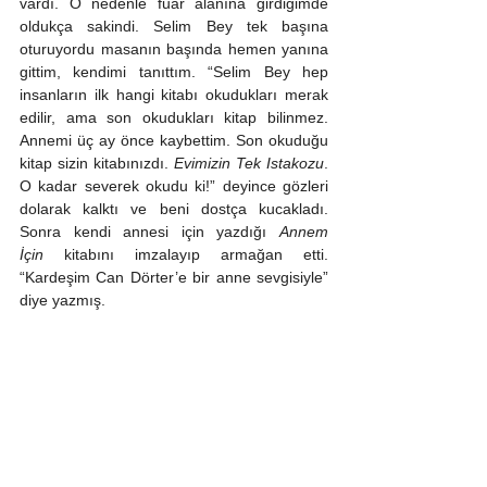
vardı. O nedenle fuar alanına girdiğimde 
oldukça sakindi. Selim Bey tek başına 
oturuyordu masanın başında hemen yanına 
gittim, kendimi tanıttım. “Selim Bey hep 
insanların ilk hangi kitabı okudukları merak 
edilir, ama son okudukları kitap bilinmez. 
Annemi üç ay önce kaybettim. Son okuduğu 
kitap sizin kitabınızdı. 
Evimizin Tek Istakozu
. 
O kadar severek okudu ki!” deyince gözleri 
dolarak kalktı ve beni dostça kucakladı. 
Sonra kendi annesi için yazdığı 
Annem 
İçin
 kitabını imzalayıp armağan etti. 
“Kardeşim Can Dörter’e bir anne sevgisiyle” 
diye yazmış.