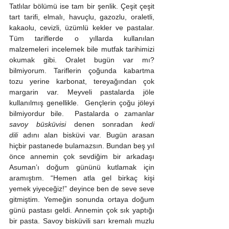
Tatlılar bölümü ise tam bir şenlik. Çeşit çeşit 
tart tarifi, elmalı, havuçlu, gazozlu, oraletli, 
kakaolu, cevizli, üzümlü kekler ve pastalar. 
Tüm tariflerde o yıllarda kullanılan 
malzemeleri incelemek bile mutfak tarihimizi 
okumak gibi. Oralet bugün var mı? 
bilmiyorum. Tariflerin çoğunda kabartma 
tozu yerine karbonat, tereyağından çok 
margarin var. Meyveli pastalarda jöle 
kullanılmış genellikle.  Gençlerin çoğu jöleyi 
bilmiyordur bile.  Pastalarda o zamanlar 
savoy büsküvisi
 denen sonradan 
kedi 
dili
 adını alan bisküvi var. Bugün arasan 
hiçbir pastanede bulamazsın. Bundan beş yıl 
önce annemin çok sevdiğim bir arkadaşı 
Asuman’ı doğum gününü kutlamak için 
aramıştım. “Hemen atla gel birkaç kişi 
yemek yiyeceğiz!” deyince ben de seve seve 
gitmiştim. Yemeğin sonunda ortaya doğum 
günü pastası geldi. Annemin çok sık yaptığı 
bir pasta. Savoy bisküvili sarı kremalı muzlu 