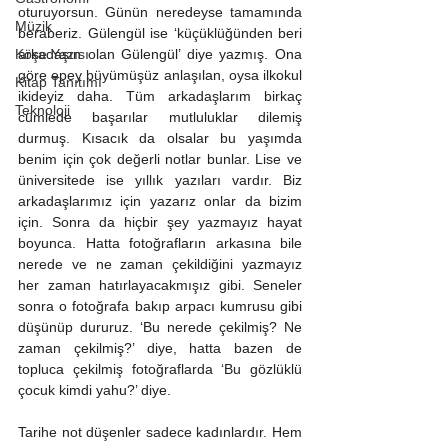
oturuyorsun. Günün neredeyse tamamında 
Müzik
beraberiz. Gülengül ise ‘küçüklüğünden beri 
Köşe Yazısı
arkadaşın olan Gülengül’ diye yazmış. Ona 
göre epey büyümüşüz anlaşılan, oysa ilkokul 
Kitap Tanıtımı
ikideyiz daha. Tüm arkadaşlarım birkaç 
Teknoloji
cümlede başarılar mutluluklar dilemiş 
durmuş. Kısacık da olsalar bu yaşımda 
benim için çok değerli notlar bunlar. Lise ve 
üniversitede ise yıllık yazıları vardır. Biz 
arkadaşlarımız için yazarız onlar da bizim 
için. Sonra da hiçbir şey yazmayız hayat 
boyunca. Hatta fotoğrafların arkasına bile 
nerede ve ne zaman çekildiğini yazmayız 
her zaman hatırlayacakmışız gibi. Seneler 
sonra o fotoğrafa bakıp arpacı kumrusu gibi 
düşünüp dururuz. ‘Bu nerede çekilmiş? Ne 
zaman çekilmiş?’ diye, hatta bazen de 
topluca çekilmiş fotoğraflarda ‘Bu gözlüklü 
çocuk kimdi yahu?’ diye.
Tarihe not düşenler sadece kadınlardır. Hem 