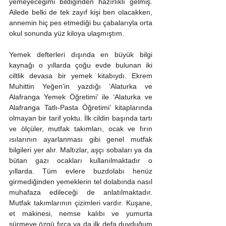
yemeyeceğimi bildiğinden hazırlıklı gelmiş. 
Ailede belki de tek zayıf kişi ben olacakken, 
annemin hiç pes etmediği bu çabalarıyla orta 
okul sonunda yüz kiloya ulaşmıştım.
Yemek defterleri dışında en büyük bilgi 
kaynağı o yıllarda çoğu evde bulunan iki 
ciltlik devasa bir yemek kitabıydı. Ekrem 
Muhittin Yeğen’in yazdığı ‘Alaturka ve 
Alafranga Yemek Öğretimi’ ile ‘Alaturka ve 
Alafranga Tatlı-Pasta Öğretimi’ kitaplarında 
olmayan bir tarif yoktu. İlk cildin başında tartı 
ve ölçüler, mutfak takımları, ocak ve fırın 
ısılarının ayarlanması gibi genel mutfak 
bilgileri yer alır. Maltızlar, aşçı sobaları ya da 
bütan gazı ocakları kullanılmaktadır o 
yıllarda. Tüm evlere buzdolabı henüz 
girmediğinden yemeklerin tel dolabında nasıl 
muhafaza edileceği de anlatılmaktadır. 
Mutfak takımlarının çizimleri vardır. Kuşane, 
et makinesi, nemse kalıbı ve yumurta 
sürmeye özgü fırça ya da ilk defa duyduğum 