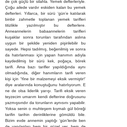
de çok güçlü bir silahla. Yemek defterleriyle. 
Çoğu ailede vardır eskiden kalan bu yemek 
defterleri. Yıllarca, bir sürü ‘gün’e katılarak 
binbir zahmetle toplanan yemek tarifleri 
titizlikle yazılmıştır bu defterlere. 
Anneannelerin babaannelerin tarifleri 
kuşaklar sonra torunları tarafından aslına 
uygun bir şekilde yeniden pişirilebilir bu 
sayede. Hepsi tadılmış, beğenilmiş ve sonra 
da hatırlanması için yapan hanımın adıyla 
kaydedilmiş bir sürü kek, poğaça, börek 
tarifi. Ama bazı tarifler yapıldığında aynı 
olmadığında, diğer hanımların tarifi veren 
kişi için ‘Yine bir malzemeyi eksik vermiştir!’ 
diye aralarında konuştuğunu hatırlıyorum. E 
ne de olsa liderlik yarışı. Tarifi eksik veren 
teyzecim umarım kendi defterine doğrusunu 
yazmışsındır da torunların aynısını yapabilir. 
Yoksa senin o muhteşem kıymalı gül böreği 
tarifin tarihin derinliklerine gömüldü bile. 
Bizim evde annemin yaptığı ‘gün’lerde ben 
de yapılanları hem bir güzel yer, hem de 