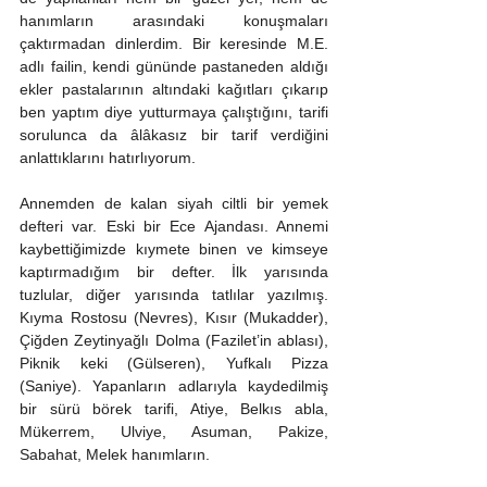
hanımların arasındaki konuşmaları 
çaktırmadan dinlerdim. Bir keresinde M.E. 
adlı failin, kendi gününde pastaneden aldığı 
ekler pastalarının altındaki kağıtları çıkarıp 
ben yaptım diye yutturmaya çalıştığını, tarifi 
sorulunca da âlâkasız bir tarif verdiğini 
anlattıklarını hatırlıyorum.
Annemden de kalan siyah ciltli bir yemek 
defteri var. Eski bir Ece Ajandası. Annemi 
kaybettiğimizde kıymete binen ve kimseye 
kaptırmadığım bir defter. İlk yarısında 
tuzlular, diğer yarısında tatlılar yazılmış. 
Kıyma Rostosu (Nevres), Kısır (Mukadder), 
Çiğden Zeytinyağlı Dolma (Fazilet’in ablası), 
Piknik keki (Gülseren), Yufkalı Pizza 
(Saniye). Yapanların adlarıyla kaydedilmiş 
bir sürü börek tarifi, Atiye, Belkıs abla, 
Mükerrem, Ulviye, Asuman, Pakize, 
Sabahat, Melek hanımların.