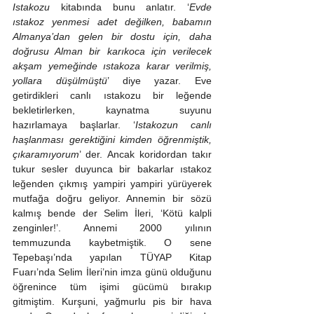
Istakozu
 kitabında bunu anlatır. ‘
Evde 
ıstakoz yenmesi adet değilken, babamın 
Almanya’dan gelen bir dostu için, daha 
doğrusu Alman bir karıkoca için verilecek 
akşam yemeğinde ıstakoza karar verilmiş, 
yollara düşülmüştü
’ diye yazar. Eve 
getirdikleri canlı ıstakozu bir leğende 
bekletirlerken, kaynatma suyunu 
hazırlamaya başlarlar. ‘
Istakozun canlı 
haşlanması gerektiğini kimden öğrenmiştik, 
çıkaramıyorum
’ der. Ancak koridordan takır 
tukur sesler duyunca bir bakarlar ıstakoz 
leğenden çıkmış yampiri yampiri yürüyerek 
mutfağa doğru geliyor. Annemin bir sözü 
kalmış bende der Selim İleri, ‘Kötü kalpli 
zenginler!’. Annemi 2000 yılının 
temmuzunda kaybetmiştik. O sene 
Tepebaşı’nda yapılan TÜYAP Kitap 
Fuarı’nda Selim İleri’nin imza günü olduğunu 
öğrenince tüm işimi gücümü bırakıp 
gitmiştim. Kurşuni, yağmurlu pis bir hava 