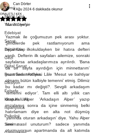
Can Dörter
Tümü
4 Ağu 2024
6 dakikada okunur
ORALETLİ KEK
Mario Levi
5 üzerinden NaN yıldız
Yazı Atölyesi
Mario Levi’ye
Edebiyat
Yazmak ile çoğumuzun pek arası yoktur. 
Sanat
Şimdilerde pek rastlamıyorum ama 
Dijital Kitap
hepimizin ilkokuldayken bir hatıra defteri 
vardı. Defterin ilk sayfaları ailemize, sonraki 
Gezi
sayfalarsa arkadaşlarımıza ayrılırdı. ‘Bana 
Dijital Sanat
da bir sayfa ayırdığın için minnettarım’ 
Buart Sanat Atölyesi
yazarlardı mutlaka. Lâle ‘Mesut ve bahtiyar 
olmamı bütün kalbiyle temenni’ etmiş. Dilimiz 
Diksiyon
bu kadar mı değişti?. Sevgili arkadaşım 
Felsefe
‘temenni ediyor’. Tam elli altı yıllık can 
Kitap Kulübü
dostum Alper ‘Arkadaşın Alper’ yazıp 
imzalamış sonra da içine sinmemiş belki 
İspanyolca
hatırlamam diye en alta not düşmüş 
Psikoloji
‘yanında oturan arkadaşın’ diye. Yahu Alper 
Sinema
seni nasıl unuturum? sadece yanımda 
oturmuyorsun apartmanda da alt katımda 
Gastronomi