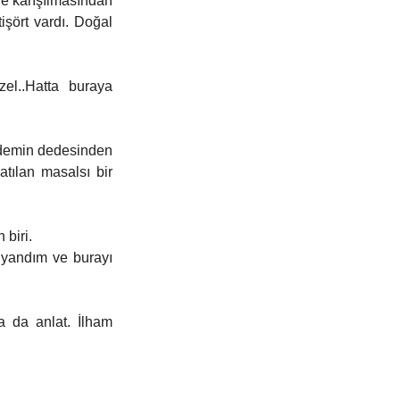
de karışılmasından 
şört vardı. Doğal 
l..Hatta buraya 
edemin dedesinden 
tılan masalsı bir 
biri.
a da anlat. İlham 