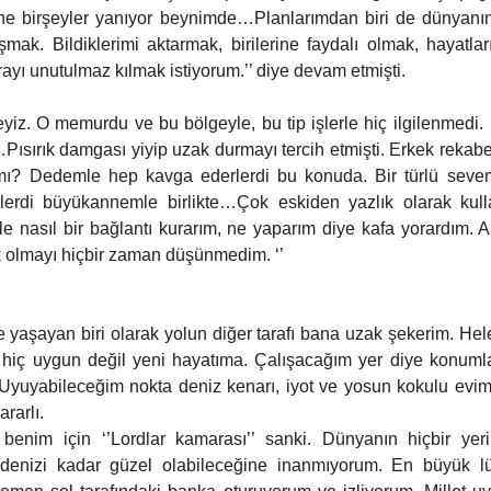
ne birşeyler yanıyor beynimde…Planlarımdan biri de dünyanın 
ışmak. Bildiklerimi aktarmak, birilerine faydalı olmak, hayatl
rayı unutulmaz kılmak istiyorum.’’ diye devam etmişti.
iz. O memurdu ve bu bölgeyle, bu tip işlerle hiç ilgilenmedi. 
Pısırık damgası yiyip uzak durmayı tercih etmişti. Erkek rekab
mı? Dedemle hep kavga ederlerdi bu konuda. Bir türlü sevem
lerdi büyükannemle birlikte…Çok eskiden yazlık olarak kullan
ile nasıl bir bağlantı kurarım, ne yaparım diye kafa yorardım. A
 olmayı hiçbir zaman düşünmedim. ‘’
e yaşayan biri olarak yolun diğer tarafı bana uzak şekerim. Hel
 hiç uygun değil yeni hayatıma. Çalışacağım yer diye konuml
Uyuyabileceğim nokta deniz kenarı, iyot ve yosun kokulu evim
rarlı.
enim için ‘’Lordlar kamarası’’ sanki. Dünyanın hiçbir yeri
denizi kadar güzel olabileceğine inanmıyorum. En büyük l