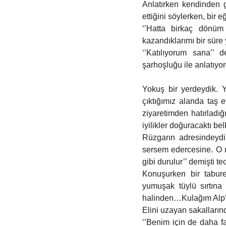
Anlatırken kendinden 
ettiğini söylerken, bir 
‘’Hatta birkaç dönüm 
kazandıklarımı bir süre
‘’Katılıyorum sana’’ 
şarhoşluğu ile anlatıyo
Yokuş bir yerdeydik. 
çıktığımız alanda taş 
ziyaretimden hatırladı
iyilikler doğuracaktı bel
Rüzgarın adresindeydik
sersem edercesine. O m
gibi durulur’’ demişti tec
Konuşurken bir tabure
yumuşak tüylü sırtın
halinden…Kulağım Alp’
Elini uzayan sakalların
‘’Benim için de daha fa