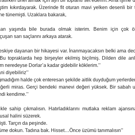
yaratırken brief almak için ayrı bir toplantı set ederim. Ama işime 
m kıkırdayarak. Üzerinde fit oturan mavi yelken desenli bir ti
ine tünemişti. Uzaklara bakarak,
an yaşında bile burada olmak isterim. Benim için çok öze
uşan sarı saçlarını arkaya atarak.
 eskiye dayanan bir hikayesi var. İnanmayacaksın belki ama d
u topraklarda hep birşeyler ekilmiş biçilmiş. Dilden dile anla
am neredeyse Dorlar’a kadar gidebilir köklerim.’’
i diyebiliriz’’
ğmadığım halde çok enteresan şekilde aitlik duyduğum yerlerden 
di kendime.’’
likle sahip çıkmalısın. Hatırladıklarını mutlaka reklam ajansın
usal halini süzerek.
şti. Tarçın da peşinde. 
züme dokun. Tadına bak. Hisset…Önce üzümü tanımalısın’’