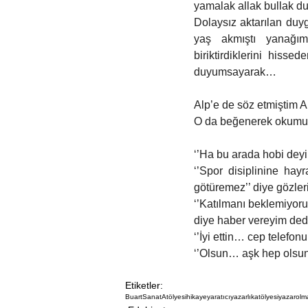
yamalak allak bullak du
Dolaysız aktarılan duy
yaş akmıştı yanağım
biriktirdiklerini hiss
duyumsayarak…
Alp’e de söz etmiştim 
O da beğenerek okumuş
‘’Ha bu arada hobi deyin
‘’Spor disiplinine hay
götüremez’’ diye gözler
‘’Katılmanı beklemiyoru
diye haber vereyim ded
‘’İyi ettin… cep telefon
‘’Olsun… aşk hep olsun.
Etiketler:
BuartSanatAtölyesi
hikaye
yaratıcıyazarlıkatölyesi
yazarolm