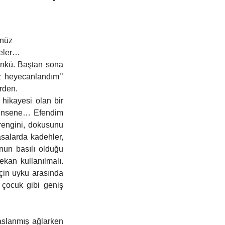
Kitap Tanıtımı
Teknoloji
enüz 
neler…
ünkü. Baştan sona 
z heyecanlandım’’ 
irden.
hikayesi olan bir 
üşünsene… Efendim 
rengini, dokusunu 
salarda kadehler, 
nun basılı olduğu 
kan kullanılmalı. 
çin uyku arasında 
 çocuk gibi geniş 
slanmış ağlarken 