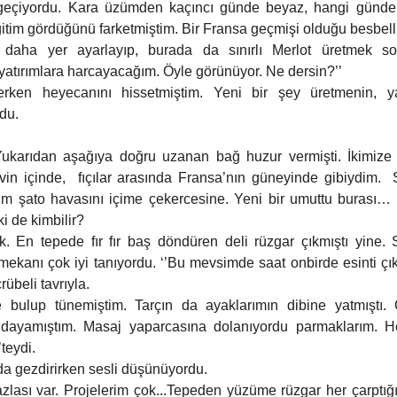
geçiyordu. Kara üzümden kaçıncı günde beyaz, hangi günde 
eğitim gördüğünü farketmiştim. Bir Fransa geçmişi olduğu besbell
daha yer ayarlayıp, burada da sınırlı Merlot üretmek son
 yatırımlara harcayacağım. Öyle görünüyor. Ne dersin?’’ 
derken heyecanını hissetmiştim. Yeni bir şey üretmenin, y
rdu.
Yukarıdan aşağıya doğru uzanan bağ huzur vermişti. İkimi
evin içinde,  fıçılar arasında Fransa’nın güneyinde gibiydim.
ğım şato havasını içime çekercesine. Yeni bir umuttu burası…
ki de kimbilir? 
. En tepede fır fır baş döndüren deli rüzgar çıkmıştı yine. 
ekanı çok iyi tanıyordu. ‘’Bu mevsimde saat onbirde esinti çı
rübeli tavrıyla.
 bulup tünemiştim. Tarçın da ayaklarımın dibine yatmıştı. Ç
a dayamıştım. Masaj yaparcasına dolanıyordu parmaklarım. 
teydi.
da gezdirirken sesli düşünüyordu.
zlası var. Projelerim çok...Tepeden yüzüme rüzgar her çarptığı