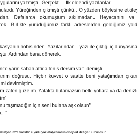
ygularını yazmıştı.  Gerçekti… İlk eldendi yazılanlar… 
gulardı. Yüreğinden çıkmıştı çünkü…O yüzden böylesine etkileyi
dan. Defalarca okumuştum sıkılmadan.. Heyecanını ve e
ederek…Birlikte yürüdüğümüz farklı adreslerden geldiğimiz yol
Akasyanın hobisinden. Yazılarından…yazı ile çıktığı iç dünyası
tu. Ardından bana dönerek,
ce yarın sabah altıda tenis dersim var’’ demişti.
ranım doğrusu. Hiçbir kuvvet o saatte beni yatağımdan çıkarıp
imi devirmiştim.
m zaten güzelim. Yatakta bulamazsın belki yollara ya da denizle
im’’
unu taşımadığın için seni bulana aşk olsun’’
..’’
akistiyorum
YazmakBirBüyüdür
yazıatölyesi
mariolevi
öykü
Edebiyat
BurcuTosun