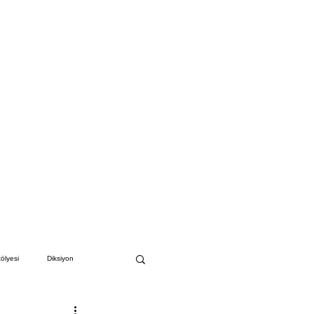
ölyesi
Diksiyon