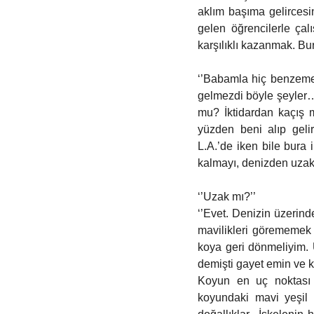
aklım başıma gelircesi
gelen öğrencilerle çal
karşılıklı kazanmak. Bu
‘’Babamla hiç benzemey
gelmezdi böyle şeyler…
mu? İktidardan kaçış 
yüzden beni alıp gelir
L.A.’de iken bile bura 
kalmayı, denizden uzak
‘’Uzak mı?’’
‘’Evet. Denizin üzerind
mavilikleri görememek
koya geri dönmeliyim. 
demişti gayet emin ve ka
Koyun en uç noktası b
koyundaki mavi yeşil 