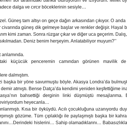
 hemen sol tarafındaki banka oturuyorum ve izliyorum. Millet uyu
Sadece dalga ve cırcır böceklerinin sesiyle… 
üzel. Güneş tam altıyı on geçe dağın arkasından çıkıyor. O anda 
ir civarında güneş dik gelmeye başlar ve renkler değişir. Hayal 
rım kimi zaman. Sonra rüzgar çıkar ve diğer uca geçerim. Dalış, bal
 sıkılmadan. Deniz benim herşeyim. Anlatabiliyor muyum?’’
t anlamında.
aktaki küçücük penceremin camından görünen mavilik de
ere dalmıştım.
zi başka bir yöne savurmuştu böyle. Akasya Londra’da bulmuştu 
 demir atmıştı. Bense Datça’da kendimi yeniden keşfettiğime in
asya’nın bahsettiği derginin linki düşmüştü mesajlarıma.
 çeviriyordum heyecanla…
nlanmıştı. Kısa bir öyküydü. Acılı çocukluğuna uzanıyordu duyg
rpmıştı gözüme. Tüm çıplaklığı ile paylaşmıştı başka bir kahr
nını…Derindeki hislerini… Sahip olamadıklarını… Babasızlıkla 