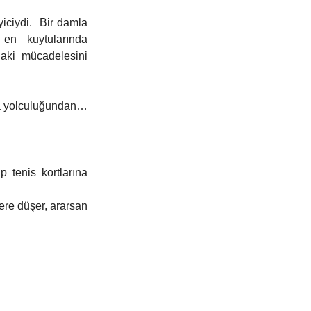
ciydi.  Bir damla 
n kuytularında 
daki mücadelesini 
na yolculuğundan… 
 tenis kortlarına 
re düşer, ararsan 