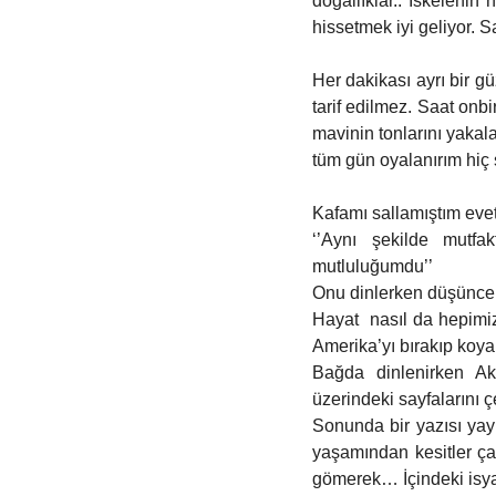
doğallıklar.. İskelenin
hissetmek iyi geliyor. 
Her dakikası ayrı bir g
tarif edilmez. Saat onb
mavinin tonlarını yakala
tüm gün oyalanırım hiç
Kafamı sallamıştım eve
‘’Aynı şekilde mutf
mutluluğumdu’’
Onu dinlerken düşüncel
Hayat  nasıl da hepimi
Amerika’yı bırakıp koya
Bağda dinlenirken Ak
üzerindeki sayfalarını
Sonunda bir yazısı yayı
yaşamından kesitler ça
gömerek… İçindeki isya