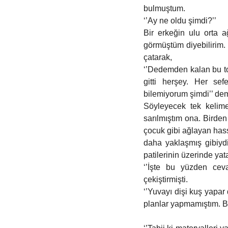
bulmuştum.
‘’Ay ne oldu şimdi?’’
Bir erkeğin ulu orta a
görmüştüm diyebilirim. B
çatarak,
‘’Dedemden kalan bu to
gitti herşey. Her sef
bilemiyorum şimdi’’ dem
Söyleyecek tek kelime
sarılmıştım ona. Birden
çocuk gibi ağlayan hass
daha yaklaşmış gibiydi
patilerinin üzerinde yata
‘’İşte bu yüzden ceva
çekiştirmişti. 
‘’Yuvayı dişi kuş yapar
planlar yapmamıştım. Be