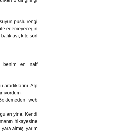
rken o dinginliği 
suyun puslu rengi 
bile edemeyeceğin 
ık avı, kite sörf  
 benim en naif 
aradıklarını. Alp 
anıyordum. 
 Beklemeden web 
uları yine. Kendi 
amanın hikayesine 
yara almış, yarım 