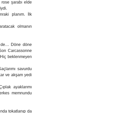
rose şarabı elde 
iydi.
raki planım. İlk 
aratacak olmanın 
ze de… Döne döne 
  Son Carcassonne 
 Hiç beklenmeyen 
Saçlarımı savurdu 
kar ve akşam yedi 
ıplak ayaklarımı 
Herkes memnundu 
nda tokatlanıp da 