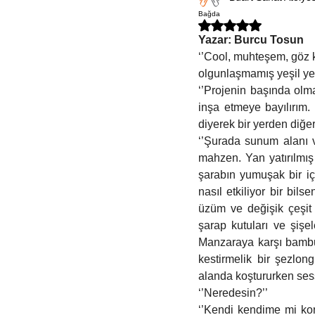
Felsefe
Kitap Kulübü
İspanyolca
Bağda
5 üzerinden NaN yıldız
Yazar: Burcu Tosun
‘’Cool, muhteşem, göz k
olgunlaşmamış yeşil ye
‘’Projenin başında olm
inşa etmeye bayılırım.
diyerek bir yerden diğer
‘’Şurada sunum alanı v
mahzen. Yan yatırılmış
şarabın yumuşak bir iç
nasıl etkiliyor bir bil
üzüm ve değişik çeşit ç
şarap kutuları ve şişe
Manzaraya karşı bambud
kestirmelik bir şezlon
alanda koştururken sess
‘’Neredesin?’’
‘’Kendi kendime mi ko