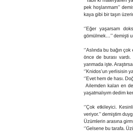
‘’Tabii ki materyalleri 
pek hoşlanmam’’ demişti
kaya gibi bir taşın üzer
‘’Eğer yaşarsam doks
gömülmek…’’ demişti uç
‘’Aslında bu bağın çok
önce de burası vardı. B
yarımada işte. Araştırs
‘’Knidos’un yerlisisin yan
‘’Evet hem de hası. Do
 Ailemden kalan en değerli miras. Gerçi bendeki manevi değeri yüksek. Bir sabah uyandım ve burayı 
yaşatmalıyım dedim ken
‘’Çok etkileyici. Kesin
veriyor.’’ demiştim duyg
Üzümlerin arasına girmi
‘’Gelsene bu tarafa. Ü