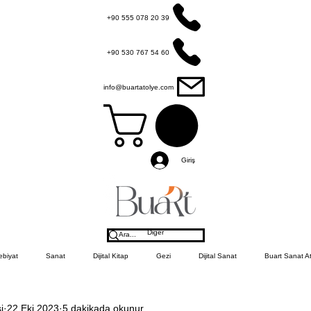
+90 555 078 20 39
+90 530 767 54 60
info@buartatolye.com
Giriş
Diğer
ebiyat
Sanat
Dijital Kitap
Gezi
Dijital Sanat
Buart Sanat At
i
22 Eki 2023
5 dakikada okunur