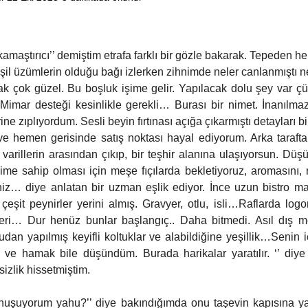
Psikoloji
Sinema
Gastronomi
Müzik
Köşe Yazısı
amaştırıcı’’ demiştim etrafa farklı bir gözle bakarak. Tepeden h
şil üzümlerin olduğu bağı izlerken zihnimde neler canlanmıştı 
ak çok güzel. Bu boşluk işime gelir. Yapılacak dolu şey var ç
 Mimar desteği kesinlikle gerekli… Burası bir nimet. İnanılma
ine zıplıyordum. Sesli beyin fırtınası açığa çıkarmıştı detayları b
e hemen gerisinde satış noktası hayal ediyorum. Arka tarafta 
 varillerin arasından çıkıp, bir teşhir alanına ulaşıyorsun. D
ime sahip olması için meşe fıçılarda bekletiyoruz, aromasını, 
seniz… diye anlatan bir uzman eşlik ediyor. İnce uzun bistro ma
eşit peynirler yerini almış. Gravyer, otlu, isli…Raflarda logo
leri… Dur henüz bunlar başlangıç.. Daha bitmedi. Asıl dış me
an yapılmış keyifli koltuklar ve alabildiğine yeşillik…Senin i
g ve hamak bile düşündüm. Burada harikalar yaratılır. ‘’ diye
izlik hissetmiştim. 
nuşuyorum yahu?’’ diye bakındığımda onu taşevin kapısına ya