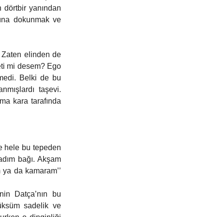
dörtbir yanından 
arına dokunmak ve 
 Zaten elinden de 
eti mi desem? Ego 
edi. Belki de bu 
mışlardı taşevi. 
ma kara tarafında 
e hele bu tepeden 
adım bağı. Akşam 
 ya da kamaram’’ 
nin Datça’nın bu 
üksüm sadelik ve 