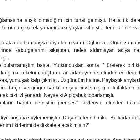
ğlamasına alışık olmadığım için tuhaf gelmişti. Hatta ilk def
urnunu çekerek yanağındaki yaşları silmişti. Derin bir nefes alı
praklarda bambaşka hayallerim vardı. Oğlumla…Onun zamansız g
erinde kaburgalarımı sıkıştıran, nefes aldırmayan acıya na
işti.
 bulamamıştım başta. Yutkunduktan sonra ‘’ üreterek birlikte
 karşıma; o ketum, güçlü duran adam yerine, elinden en değerli
as, yumuşak kalp çıkmıştı. Üzgündüm haline. Paylaştıklarıyla d
m. Tarçın ve ginger sanki bir şey hissetmiş gibi kulaklarını d
rak bizi izliyorlardı. Neyse ki Alp çabuk toparlamıştı. 
pların bağda demiştim prenses’’ sözleriyle elimden tutarak
 diye boşuna söylememişler. Düşüncelerin harika. Bu kadar deta
nim fikirlerimi de dikkate alacak mısın?’’