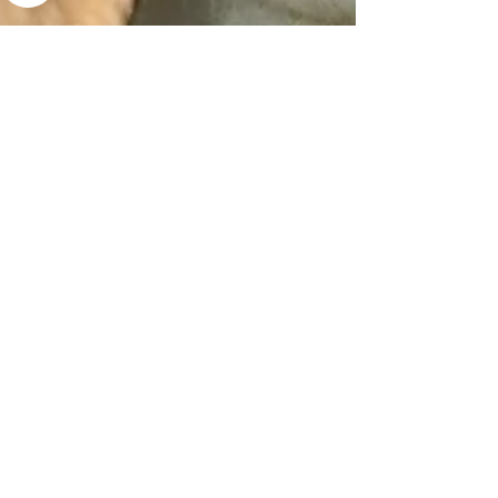
Buart Sanat Atölyesi
13 Haz 2024
2 dakikada okunur
MARİO HOCAMA SON