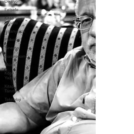
Diksiyon
Felsefe
Kitap
Kulübü
İspanyolca
Psikoloji
Sinema
Gastronomi
Müzik
Köşe
Yazısı
Kitap
Tanıtımı
Teknoloji