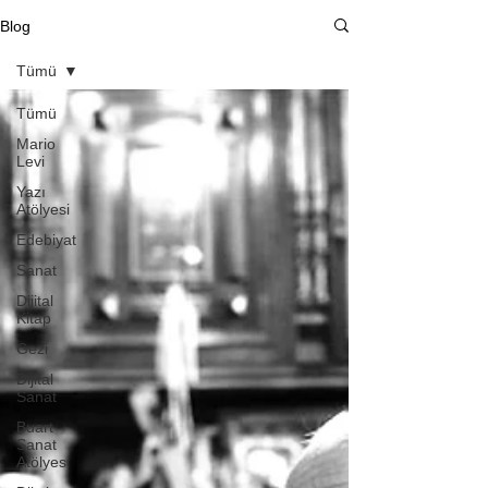
Blog
Tümü
Tümü
Mario
Levi
Yazı
Atölyesi
Edebiyat
Sanat
Dijital
Kitap
Gezi
Dijital
Sanat
Buart
Sanat
Atölyesi