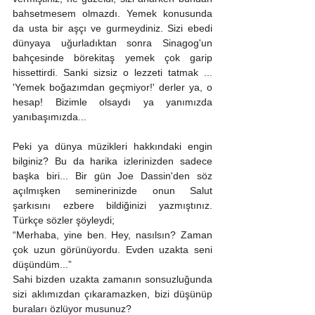
bahsetmesem olmazdı. Yemek konusunda 
da usta bir aşçı ve gurmeydiniz. Sizi ebedi 
dünyaya uğurladıktan sonra Sinagog'un 
bahçesinde börekitaş yemek çok garip 
hissettirdi. Sanki sizsiz o lezzeti tatmak ... 
'Yemek boğazımdan geçmiyor!' derler ya, o 
hesap! Bizimle olsaydı ya yanımızda 
yanıbaşımızda...
Peki ya dünya müzikleri hakkındaki engin 
bilginiz? Bu da harika izlerinizden sadece 
başka biri... Bir gün Joe Dassin'den söz 
açılmışken seminerinizde onun Salut 
şarkısını ezbere bildiğinizi yazmıştınız. 
Türkçe sözler şöyleydi;
“Merhaba, yine ben. Hey, nasılsın? Zaman 
çok uzun görünüyordu. Evden uzakta seni 
düşündüm...”
Sahi bizden uzakta zamanın sonsuzluğunda 
sizi aklımızdan çıkaramazken, bizi düşünüp 
buraları özlüyor musunuz?