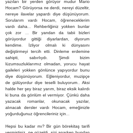
yazıları bir yerden görüyor mudur Mario 
Hocam? Görüyorsa ne derdi, nereyi düzeltir, 
nereye ilavelar yapardı diye düşünüyorum. 
Sorularım vardı Hocam, öğreneceklerim 
vardı daha... Rehberliğiniz yokken bunlar 
çok zor ... Bir yandan da tabii bizleri 
görüyordur gittiği diyarlardan, diyorum 
kendime. İzliyor olmalı ki dünyasını 
değiştirmeyi tercih etti. Dinleme erdemine 
sahipti, sabırlıydı. Şimdi bizim 
lüzumsuzluklarımız olmadan, yorucu hayat 
gaileleri yokken gönlünce yapıyordur bunu 
diye düşünüyorum. Eğleniyordur, muzipçe 
de gülüyordur diye teselli buluyorum.. Aksi 
halde her şey biraz yarım, biraz eksik kalırdı 
ki buna da gönlüm el vermiyor. Çünkü daha 
yazacak romanlar, okunacak yazılar, 
alınacak dersler vardı Hocam, emeğinizle 
yoğurduğunuz öğrencileriniz için...
Hepsi bu kadar mı? Bir gün börekitaş tarifi 
vermiştiniz, ne güzeldi, sizi anarken bundan 