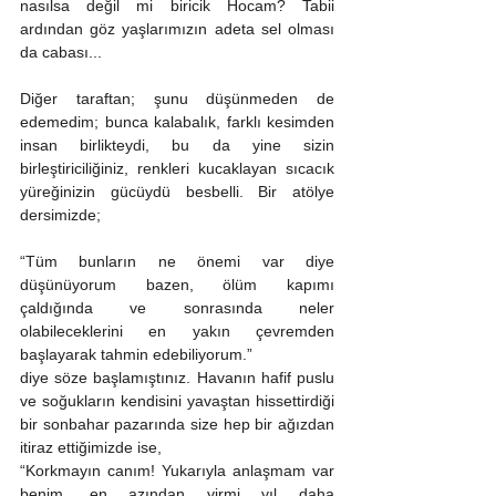
nasılsa değil mi biricik Hocam? Tabii 
ardından göz yaşlarımızın adeta sel olması 
da cabası...
Diğer taraftan; şunu düşünmeden de 
edemedim; bunca kalabalık, farklı kesimden 
insan birlikteydi, bu da yine sizin 
birleştiriciliğiniz, renkleri kucaklayan sıcacık 
yüreğinizin gücüydü besbelli. Bir atölye 
dersimizde;
“Tüm bunların ne önemi var diye 
düşünüyorum bazen, ölüm kapımı 
çaldığında ve sonrasında neler 
olabileceklerini en yakın çevremden 
başlayarak tahmin edebiliyorum.”
diye söze başlamıştınız. Havanın hafif puslu 
ve soğukların kendisini yavaştan hissettirdiği 
bir sonbahar pazarında size hep bir ağızdan 
itiraz ettiğimizde ise,
“Korkmayın canım! Yukarıyla anlaşmam var 
benim, en azından yirmi yıl daha 