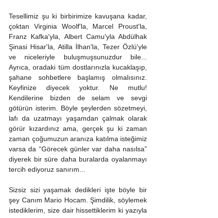
Tesellimiz şu ki birbirimize kavuşana kadar, 
çoktan Virginia Woolf'la, Marcel Proust'la, 
Franz Kafka'yla, Albert Camu'yla Abdülhak 
Şinasi Hisar'la, Atilla İlhan'la, Tezer Özlü'yle 
ve niceleriyle buluşmuşsunuzdur bile... 
Ayrıca, oradaki tüm dostlarınızla kucaklaşıp, 
şahane sohbetlere başlamış olmalısınız. 
Keyfinize diyecek yoktur. Ne mutlu! 
Kendilerine bizden de selam ve sevgi 
götürün isterim. Böyle şeylerden sözetmeyi, 
lafı da uzatmayı yaşamdan çalmak olarak 
görür kızardınız ama, gerçek şu ki zaman 
zaman çoğumuzun aranıza katılma isteğimiz 
varsa da “Görecek günler var daha nasılsa” 
diyerek bir süre daha buralarda oyalanmayı 
tercih ediyoruz sanırım...
Sizsiz sizi yaşamak dedikleri işte böyle bir 
şey Canım Mario Hocam. Şimdilik, söylemek 
istediklerim, size dair hissettiklerim ki yazıyla 