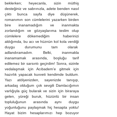
beklerken; heyecanla, sizin müthiş 
desteğiniz ve sabrınızla, adete benden nasıl 
çıktı bunca sayfa diye düşünerek, 
romanımın son cümlelerini yazarken birden 
bire inanamadığım ve inanmakta 
zorlandığım ve gözyaşlarıma teslim olup 
cümlelere dökemediğim  haberinizi 
aldığımda, bu acı ve hüznün kol kola verdiği 
duygu durumunu tam olarak  
adlandıramadım. Belki, inanmakla 
inanamamak arasında, boşluğu tarif 
edilemez bir sarsıntı geçirdim! Sonra, sizinle 
vedalaşmak için Acıbadem'e gitmek için 
hazırlık yapacak kuvveti kendimde buldum. 
Yazı atölyenizden, sayenizde tanışıp, 
arkadaş olduğum çok sevgili Damlacığımın 
varlığıyla güç bularak ve sizin için biraraya 
gelen, yüreği buruk, hüzünlü bir insan 
topluluğunun arasında aynı duygu 
yoğunluğunu paylaşmak hiç hesapta yoktu! 
Hayat bizim hesaplarımızı hep bozuyor 