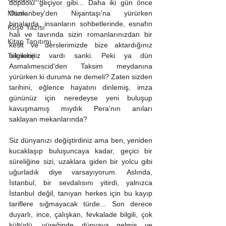
dopdolu geçiyor gibi... Daha iki gün önce 
Müzik
Osmanbey'den Nişantaşı'na yürürken 
binalarda, insanların sohbetlerinde, esnafın 
Köşe Yazısı
hali ve tavrında sizin romanlarınızdan bir 
Kitap Tanıtımı
kesit ve derslerimizde bize aktardığınız 
Teknoloji
bilgileriniz vardı sanki. Peki ya dün 
Asmalımescid'den Taksim meydanına 
yürürken ki duruma ne demeli? Zaten sizden 
tarihini, eğlence hayatını dinlemiş, imza 
gününüz için neredeyse yeni buluşup 
kavuşmamış mıydık Pera'nın anıları 
saklayan mekanlarında? 
Siz dünyanızı değiştirdiniz ama ben, yeniden 
kucaklaşıp buluşuncaya kadar, geçici bir 
süreliğine sizi, uzaklara giden bir yolcu gibi 
uğurladık diye varsayıyorum. Aslında, 
İstanbul, bir sevdalısını yitirdi, yalnızca 
İstanbul değil, tanıyan herkes için bu kayıp 
tariflere sığmayacak türde... Son derece 
duyarlı, ince, çalışkan, fevkalade bilgili, çok 
kültürlü, yüreğinde dünyaya gelmiş ve 