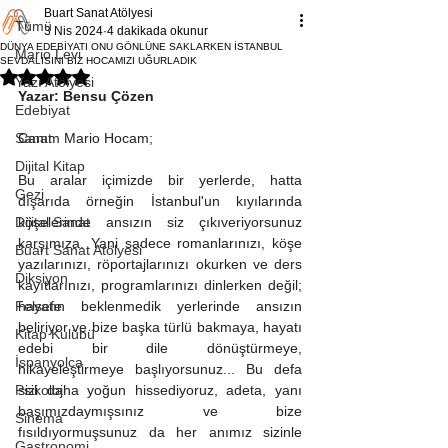
Buart Sanat Atölyesi
Tümü
3 Nis 2024
4 dakikada okunur
DÜNYA EDEBİYATI ONU GÖNLÜNE SAKLARKEN İSTANBUL
Mario Levi
SEVDALISINI BİZ HOCAMIZI UĞURLADIK
5 üzerinden NaN yıldız
Yazı Atölyesi
Yazar: Bensu Çözen
Edebiyat
Sanat
Canım Mario Hocam;
Dijital Kitap
Bu aralar içimizde bir yerlerde, hatta 
Gezi
dışarıda örneğin İstanbul'un kıyılarında 
Dijital Sanat
köşelerinde ansızın siz çıkıveriyorsunuz 
karşımıza. Yani sadece romanlarınızı, köşe 
Buart Sanat Atölyesi
yazılarınızı, röportajlarınızı okurken ve ders 
Diksiyon
kayıtlarınızı, programlarınızı dinlerken değil; 
Felsefe
hayatın beklenmedik yerlerinde ansızın 
beliriyor ve bize başka türlü bakmaya, hayatı 
Kitap Kulübü
edebi bir dile dönüştürmeye, 
İspanyolca
hikayeleştirmeye başlıyorsunuz... Bu defa 
Psikoloji
sizi daha yoğun hissediyoruz, adeta, yanı 
başımızdaymışsınız ve bize 
Sinema
fısıldıyormuşsunuz da her anımız sizinle 
Gastronomi