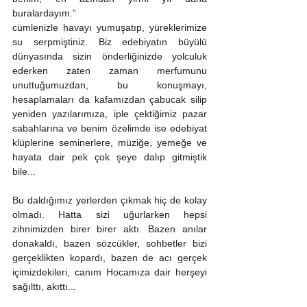
buralardayım.”
cümlenizle havayı yumuşatıp, yüreklerimize 
su serpmiştiniz. Biz edebiyatın büyülü 
dünyasında sizin önderliğinizde yolculuk 
ederken zaten zaman merfumunu 
unuttuğumuzdan, bu konuşmayı, 
hesaplamaları da kafamızdan çabucak silip 
yeniden yazılarımıza, iple çektiğimiz pazar 
sabahlarına ve benim özelimde ise edebiyat 
klüplerine seminerlere, müziğe, yemeğe ve 
hayata dair pek çok şeye dalıp gitmiştik 
bile...
Bu daldığımız yerlerden çıkmak hiç de kolay 
olmadı. Hatta sizi uğurlarken hepsi 
zihnimizden birer birer aktı. Bazen anılar 
donakaldı, bazen sözcükler, sohbetler bizi 
gerçeklikten kopardı, bazen de acı gerçek 
içimizdekileri, canım Hocamıza dair herşeyi 
sağılttı, akıttı...