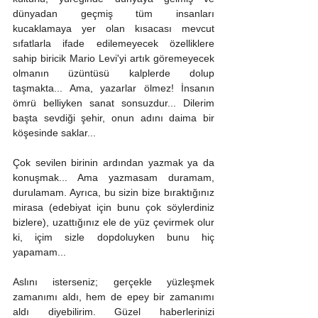
dünyadan geçmiş tüm insanları 
kucaklamaya yer olan kısacası mevcut 
sıfatlarla ifade edilemeyecek özelliklere 
sahip biricik Mario Levi'yi artık göremeyecek 
olmanın üzüntüsü kalplerde dolup 
taşmakta... Ama, yazarlar ölmez! İnsanın 
ömrü belliyken sanat sonsuzdur... Dilerim 
başta sevdiği şehir, onun adını daima bir 
köşesinde saklar...
Çok sevilen birinin ardından yazmak ya da 
konuşmak... Ama yazmasam duramam, 
durulamam. Ayrıca, bu sizin bize bıraktığınız 
mirasa (edebiyat için bunu çok söylerdiniz 
bizlere), uzattığınız ele de yüz çevirmek olur 
ki, içim sizle dopdoluyken bunu hiç 
yapamam...
Aslını isterseniz; gerçekle yüzleşmek 
zamanımı aldı, hem de epey bir zamanımı 
aldı diyebilirim. Güzel haberlerinizi 