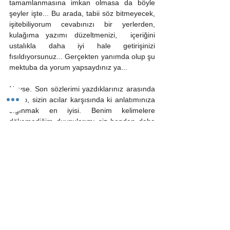
tamamlanmasına imkan olmasa da böyle 
şeyler işte... Bu arada, tabii söz bitmeyecek, 
işitebiliyorum cevabınızı bir yerlerden, 
kulağıma yazımı düzeltmenizi,  içeriğini 
ustalıkla daha iyi hale getirişinizi 
fısıldıyorsunuz... Gerçekten yanımda olup şu 
mektuba da yorum yapsaydınız ya...
Neyse. Son sözlerimi yazdıklarınız arasında 
bulup, sizin acılar karşısında ki anlatımınıza 
sığınmak en iyisi. Benim kelimelere 
dökemediğim duygularımı siz benden daha 
iyi anlatmışsınız çünkü, başka türlüsü de 
düşünülemezdi! Demek istediklerimi sizin 
ağzınızdan söylemek gerekirse:
“
 ...Yanaklarından birkaç gözyaşı damlası 
dökülüyordu. Öteki resimlerde muhtemelen 
içine akıttığı bir kaç damla gözyaşı... Veda 
zamanıydı... En nihayetinde ağladığını 
gösterebilmişti... Bu göz yaşlarını akıtan 
sevdiklerinden ve resimlerinden ayrılacağını 